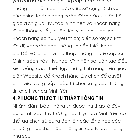
yêu cầu Khách hàng cung cấp thêm một số
Thông tin nhằm đảm bảo việc sử dụng Dịch vụ
của chính Khách hàng hoặc đảm bảo sự liên hệ,
giao dịch giữa Hyundai Vĩnh Yên và Khách hàng
được thông suốt, thuận tiện ví dụ như: loại xe
Khách hàng sở hữu, yêu thích; biển số xe; số km
đã đi) và/hoặc các Thông tin cần thiết khác.
3.3 Đối với phạm vi thu thập Thông tin đề cập tại
Chính sách này, Hyundai Vĩnh Yên sẽ luôn tạo điều
kiện bằng cách thiết lập những tính năng trên giao
diện Website để Khách hàng tùy chọn để quyết
định việc cung cấp hoặc từ chối cung cấp Thông
tin cho Hyundai Vĩnh Yên.
4. PHƯƠNG THỨC THU THẬP THÔNG TIN
Nhằm đảm bảo Thông tin được thu thập là đầy
đủ, chính xác, tùy trường hợp Hyundai Vĩnh Yên có
thể lựa chọn sử dụng đơn lẻ hoặc tổng hợp các
phương thức thu thập Thông tin của Khách hàng
như sau: