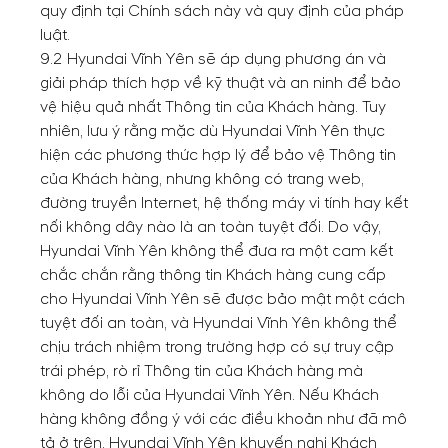
quy định tại Chính sách này và quy định của pháp
luật.
9.2 Hyundai Vĩnh Yên sẽ áp dụng phương án và
giải pháp thích hợp về kỹ thuật và an ninh để bảo
vệ hiệu quả nhất Thông tin của Khách hàng. Tuy
nhiên, lưu ý rằng mặc dù Hyundai Vĩnh Yên thực
hiện các phương thức hợp lý để bảo vệ Thông tin
của Khách hàng, nhưng không có trang web,
đường truyền Internet, hệ thống máy vi tính hay kết
nối không dây nào là an toàn tuyệt đối. Do vậy,
Hyundai Vĩnh Yên không thể đưa ra một cam kết
chắc chắn rằng thông tin Khách hàng cung cấp
cho Hyundai Vĩnh Yên sẽ được bảo mật một cách
tuyệt đối an toàn, và Hyundai Vĩnh Yên không thể
chịu trách nhiệm trong trường hợp có sự truy cập
trái phép, rò rỉ Thông tin của Khách hàng mà
không do lỗi của Hyundai Vĩnh Yên. Nếu Khách
hàng không đồng ý với các điều khoản như đã mô
tả ở trên, Hyundai Vĩnh Yên khuyến nghị Khách