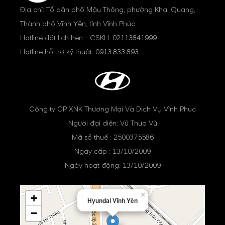
Địa chỉ: Tổ dân phố Mậu Thông, phường Khai Quang,
Thành phố Vĩnh Yên, tỉnh Vĩnh Phúc
Hotline đặt lịch hẹn - CSKH:
02113841999
Hotline hỗ trợ kỹ thuật:
0913.833.893
Công ty CP XNK Thương Mại Và Dịch Vụ Vĩnh Phúc
Người đại diện: Vũ Thừa Vũ
Mã số thuế : 2500375586
Ngày cấp : 13/10/2009
Ngày hoạt động: 13/10/2009
×
+
Hyundai Vĩnh Yên
−