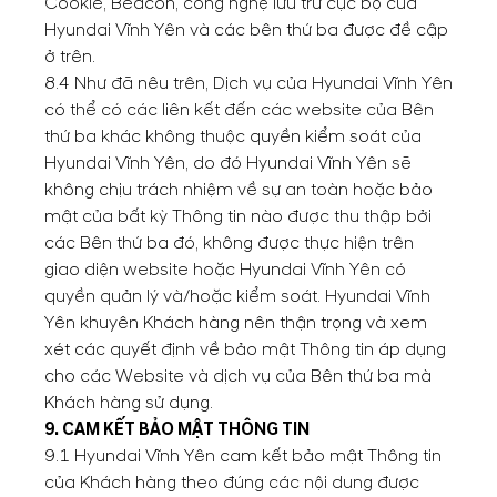
Cookie, Beacon, công nghệ lưu trữ cục bộ của
Hyundai Vĩnh Yên và các bên thứ ba được đề cập
ở trên.
8.4 Như đã nêu trên, Dịch vụ của Hyundai Vĩnh Yên
có thể có các liên kết đến các website của Bên
thứ ba khác không thuộc quyền kiểm soát của
Hyundai Vĩnh Yên, do đó Hyundai Vĩnh Yên sẽ
không chịu trách nhiệm về sự an toàn hoặc bảo
mật của bất kỳ Thông tin nào được thu thập bởi
các Bên thứ ba đó, không được thực hiện trên
giao diện website hoặc Hyundai Vĩnh Yên có
quyền quản lý và/hoặc kiểm soát. Hyundai Vĩnh
Yên khuyên Khách hàng nên thận trọng và xem
xét các quyết định về bảo mật Thông tin áp dụng
cho các Website và dịch vụ của Bên thứ ba mà
Khách hàng sử dụng.
9. CAM KẾT BẢO MẬT THÔNG TIN
9.1 Hyundai Vĩnh Yên cam kết bảo mật Thông tin
của Khách hàng theo đúng các nội dung được