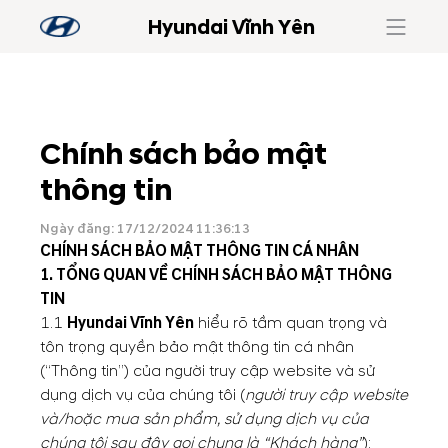
Hyundai Vĩnh Yên
Chính sách bảo mật
thông tin
Ngày đăng: 17/12/2024 11:36:13
CHÍNH SÁCH BẢO MẬT THÔNG TIN CÁ NHÂN
1.
TỔNG QUAN VỀ CHÍNH SÁCH BẢO MẬT THÔNG
TIN
1.1
Hyundai Vĩnh Yên
hiểu rõ tầm quan trọng và
tôn trọng quyền bảo mật thông tin cá nhân
(“Thông tin”) của người truy cập website và sử
dụng dịch vụ của chúng tôi (
người truy cập website
và/hoặc mua sản phẩm, sử dụng dịch vụ của
chúng tôi sau đây gọi chung là
“
Kh
á
ch h
à
ng
”
);