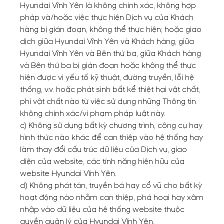
Hyundai Vĩnh Yên là không chính xác, không hợp
pháp và/hoặc việc thực hiện Dịch vụ của Khách
hàng bị gián đoạn, không thể thực hiện; hoặc giao
dịch giữa Hyundai Vĩnh Yên và Khách hàng, giữa
Hyundai Vĩnh Yên và Bên thứ ba, giữa Khách hàng
và Bên thứ ba bị gián đoạn hoặc không thể thực
hiện được vì yếu tố kỹ thuật, đường truyền, lỗi hệ
thống, v.v. hoặc phát sinh bất kể thiệt hại vật chất,
phi vật chất nào từ việc sử dụng những Thông tin
không chính xác/vi phạm pháp luật này.
c) Không sử dụng bất kỳ chương trình, công cụ hay
hình thức nào khác để can thiệp vào hệ thống hay
làm thay đổi cấu trúc dữ liệu của Dịch vụ, giao
diện của website, các tính năng hiện hữu của
website Hyundai Vĩnh Yên.
d) Không phát tán, truyền bá hay cổ vũ cho bất kỳ
hoạt động nào nhằm can thiệp, phá hoại hay xâm
nhập vào dữ liệu của hệ thống website thuộc
quyền quản lý của Hyundai Vĩnh Yên.