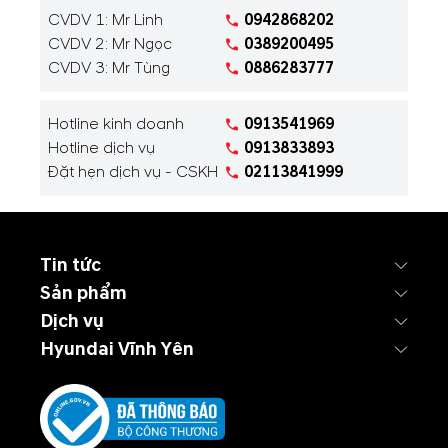
CVDV 1: Mr Linh
0942868202
CVDV 2: Mr Ngọc
0389200495
CVDV 3: Mr Tùng
0886283777
Hotline kinh doanh
0913541969
Hotline dịch vụ
0913833893
Đặt hẹn dịch vụ - CSKH
02113841999
Tin tức
Sản phẩm
Dịch vụ
Hyundai Vĩnh Yên