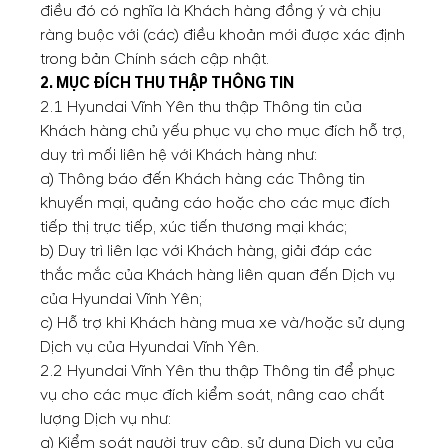
điều đó có nghĩa là Khách hàng đồng ý và chịu
ràng buộc với (các) điều khoản mới được xác định
trong bản Chính sách cập nhật.
2. MỤC ĐÍCH THU THẬP THÔNG TIN
2.1 Hyundai Vĩnh Yên thu thập Thông tin của
Khách hàng chủ yếu phục vụ cho mục đích hỗ trợ,
duy trì mối liên hệ với Khách hàng như:
a) Thông báo đến Khách hàng các Thông tin
khuyến mại, quảng cáo hoặc cho các mục đích
tiếp thị trực tiếp, xúc tiến thương mại khác;
b) Duy trì liên lạc với Khách hàng, giải đáp các
thắc mắc của Khách hàng liên quan đến Dịch vụ
của Hyundai Vĩnh Yên;
c) Hỗ trợ khi Khách hàng mua xe và/hoặc sử dụng
Dịch vụ của Hyundai Vĩnh Yên.
2.2 Hyundai Vĩnh Yên thu thập Thông tin để phục
vụ cho các mục đích kiểm soát, nâng cao chất
lượng Dịch vụ như:
a) Kiểm soát người truy cập, sử dụng Dịch vụ của