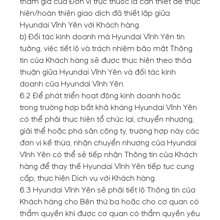
tham gia của Đơn vị trực thuộc là cần thiết để thực
hiện/hoàn thiện giao dịch đã thiết lập giữa
Hyundai Vĩnh Yên với Khách hàng.
b) Đối tác kinh doanh mà Hyundai Vĩnh Yên tin
tưởng, việc tiết lộ và trách nhiệm bảo mật Thông
tin của Khách hàng sẽ được thực hiện theo thỏa
thuận giữa Hyundai Vĩnh Yên và đối tác kinh
doanh của Hyundai Vĩnh Yên.
6.2 Để phát triển hoạt động kinh doanh hoặc
trong trường hợp bất khả kháng Hyundai Vĩnh Yên
có thể phải thực hiện tổ chức lại, chuyển nhượng,
giải thể hoặc phá sản công ty, trường hợp này các
đơn vị kế thừa, nhận chuyển nhượng của Hyundai
Vĩnh Yên có thể sẽ tiếp nhận Thông tin của Khách
hàng để thay thế Hyundai Vĩnh Yên tiếp tục cung
cấp, thực hiện Dịch vụ với Khách hàng.
6.3 Hyundai Vĩnh Yên sẽ phải tiết lộ Thông tin của
Khách hàng cho Bên thứ ba hoặc cho cơ quan có
thẩm quyền khi được cơ quan có thẩm quyền yêu