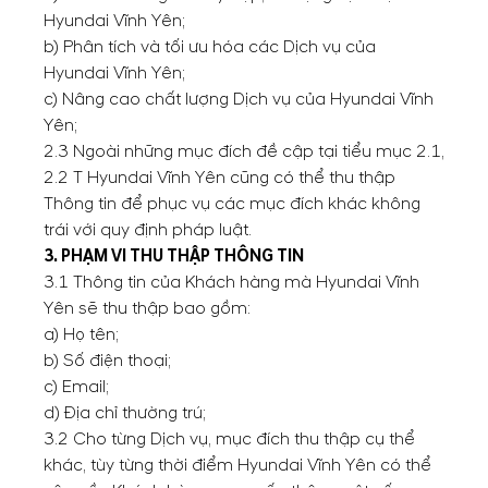
Hyundai Vĩnh Yên;
b) Phân tích và tối ưu hóa các Dịch vụ của
Hyundai Vĩnh Yên;
c) Nâng cao chất lượng Dịch vụ của Hyundai Vĩnh
Yên;
2.3 Ngoài những mục đích đề cập tại tiểu mục 2.1,
2.2 T Hyundai Vĩnh Yên cũng có thể thu thập
Thông tin để phục vụ các mục đích khác không
trái với quy định pháp luật.
3. PHẠM VI THU THẬP THÔNG TIN
3.1 Thông tin của Khách hàng mà Hyundai Vĩnh
Yên sẽ thu thập bao gồm:
a) Họ tên;
b) Số điện thoại;
c) Email;
d) Địa chỉ thường trú;
3.2 Cho từng Dịch vụ, mục đích thu thập cụ thể
khác, tùy từng thời điểm Hyundai Vĩnh Yên có thể