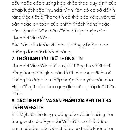
cầu hoặc các trường hợp khác theo quy định của
pháp luật hoặc Hyundai Vĩnh Yên có cơ sở để tin
rằng việc tiết lộ Thông tin có thể bảo vệ quyền, tài
sản hoặc an toàn của chính Khách hàng hoặc
của Hyundai Vĩnh Yên /Đơn vị trực thuộc của
Hyundai Vĩnh Yên.
6.4 Các bên khác khi có sự đồng ý hoặc theo
hướng dẫn của Khách hàng.
7. THỜI GIAN LƯU TRỮ THÔNG TIN
Hyundai Vĩnh Yên chỉ lưu giữ Thông tin về Khách
hàng trong thời gian cần thiết cho mục đích mà
Thông tin được thu thập hoặc theo yêu cầu của
Hợp đồng hoặc theo quy định của pháp luật hiện
hành.
8. CÁC LIÊN KẾT VÀ SẢN PHẨM CỦA BÊN THỨ BA
TRÊN WEBSITE
8.1 Một số nội dung, quảng cáo và tính năng trên
trang web của Hyundai Vĩnh Yên có thể được
cung cấp bởi các bên thứ ba có hoặc không liên