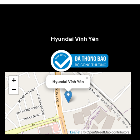
Hyundai Vĩnh Yên
×
+
Hyundai Vĩnh Yên
−
Leaflet
| © OpenStreetMap contributors