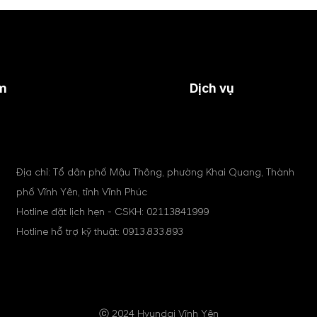
m
Dịch vụ
Địa chỉ: Tổ dân phố Mậu Thông, phường Khai Quang, Thành
phố Vĩnh Yên, tỉnh Vĩnh Phúc
Hotline đặt lịch hẹn - CSKH:
02113841999
Hotline hỗ trợ kỹ thuật:
0913.833.893
ⓒ 2024 Hyundai Vĩnh Yên