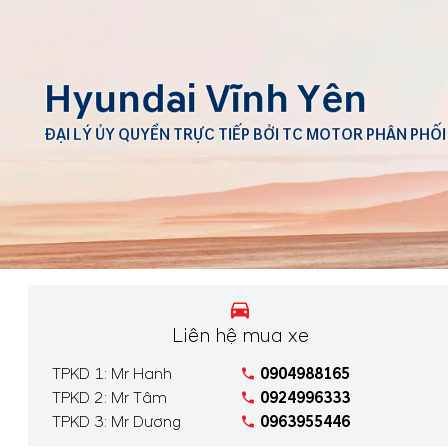
Hyundai Vĩnh Yên
ĐẠI LÝ ỦY QUYỀN TRỰC TIẾP BỞI TC MOTOR PHÂN PHỐI
Liên hệ mua xe
TPKD 1: Mr Hanh
0904988165
TPKD 2: Mr Tâm
0924996333
TPKD 3: Mr Dương
0963955446