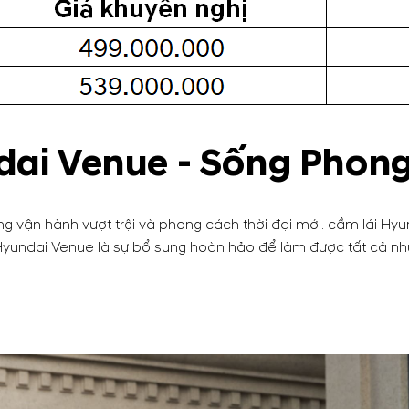
ai Venue - Sống Phon
g vận hành vượt trội và phong cách thời đại mới. cầm lái Hyun
Hyundai Venue là sự bổ sung hoàn hảo để làm được tất cả nh