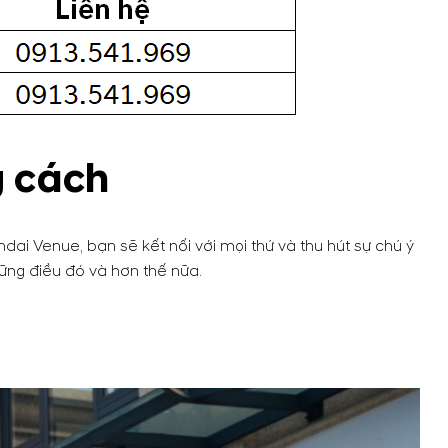
g cách
dai Venue, bạn sẽ kết nối với mọi thứ và thu hút sự chú ý
ững điều đó và hơn thế nữa.