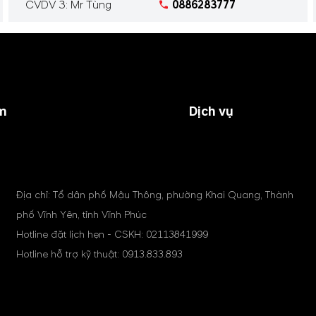
CVDV 3: Mr Tùng
0886283777
m
Dịch vụ
Địa chỉ: Tổ dân phố Mậu Thông, phường Khai Quang, Thành
phố Vĩnh Yên, tỉnh Vĩnh Phúc
Hotline đặt lịch hẹn - CSKH:
02113841999
Hotline hỗ trợ kỹ thuật:
0913.833.893