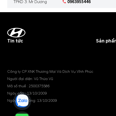
TPKD 3: Mr Dương
0963955446
Tin tức
Sản phẩ
Công ty CP XNK Thương Mại Và Dịch Vụ Vĩnh Phúc
Người đại diện: Vũ Thừa Vũ
Mã số thuế : 2500375586
Ngày cấp : 13/10/2009
Ngày hoạt động: 13/10/2009