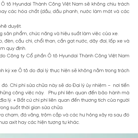
n Ô tô Hyundai Thành Công Việt Nam sẽ không chịu trách
n hay các hóa chất (dầu, dầu phanh, nước làm mát và các
phê duyệt.
ng sản phẩm, chức năng và hiệu suất làm việc của xe.
, đèn, cầu chì, chổi than, cần gạt nước, dây đai, lốp xe và
m quy định.
c do Công ty Cổ phần Ô tô Hyundai Thành Công Việt Nam
nh kỳ xe Ô tô do đại lý thực hiện sẽ không nằm trong trách
ó. Chi phí sửa chữa này sẽ do Đại lý ủy nhiệm – nơi tiến
o những công việc này. Phụ phí liên quan đến bảo hành mà
a lý. + Bất cứ chi phí liên quan đến thương tích của người
trong suốt thời gian sửa chữa.
 va chạm, đá văng, trộm cắp và các hư hỏng xảy ra sau đó
mưa axít hay các hiện tượng tự khác.