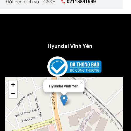
Đặt hẹn dịch vụ - CSKH
02113841999
Hyundai Vĩnh Yên
×
+
Hyundai Vĩnh Yên
−