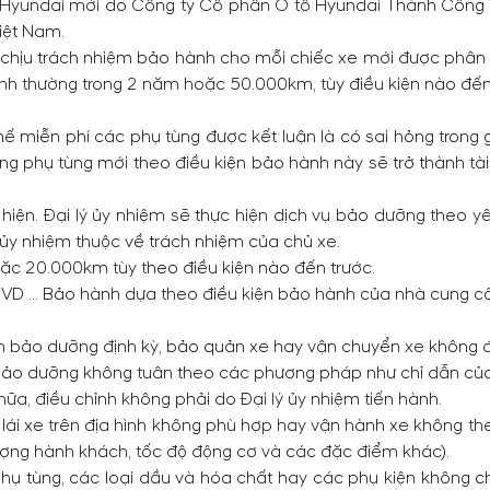
Hyundai mới do Công ty Cổ phần Ô tô Hyundai Thành Công V
Việt Nam.
chịu trách nhiệm bảo hành cho mỗi chiếc xe mới được phân p
ình thường trong 2 năm hoặc 50.000km, tùy điều kiện nào đến
thế miễn phí các phụ tùng được kết luận là có sai hỏng trong
ằng phụ tùng mới theo điều kiện bảo hành này sẽ trở thành 
hiện. Đại lý ủy nhiệm sẽ thực hiện dịch vụ bảo dưỡng theo yê
 ủy nhiệm thuộc về trách nhiệm của chủ xe.
oặc 20.000km tùy theo điều kiện nào đến trước.
 ổ DVD … Bảo hành dựa theo điều kiện bảo hành của nhà cung c
ành bảo dưỡng định kỳ, bảo quản xe hay vận chuyển xe không 
y bảo dưỡng không tuân theo các phương pháp như chỉ dẫn c
a, điều chỉnh không phải do Đại lý ủy nhiệm tiến hành.
i, lái xe trên địa hình không phù hợp hay vận hành xe không 
 lượng hành khách, tốc độ động cơ và các đặc điểm khác).
hụ tùng, các loại dầu và hóa chất hay các phụ kiện không ch