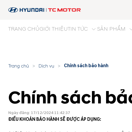
TRANG CHỦ
GIỚI THIỆU
TIN TỨC
SẢN PHẨM
Chính sách bảo hành
Trang chủ
>
Dịch vụ
>
Chính sách bả
Ngày đăng: 17/12/2024 11:42:37
ĐIỀU KHOẢN BẢO HÀNH SẼ ĐƯỢC ÁP DỤNG: