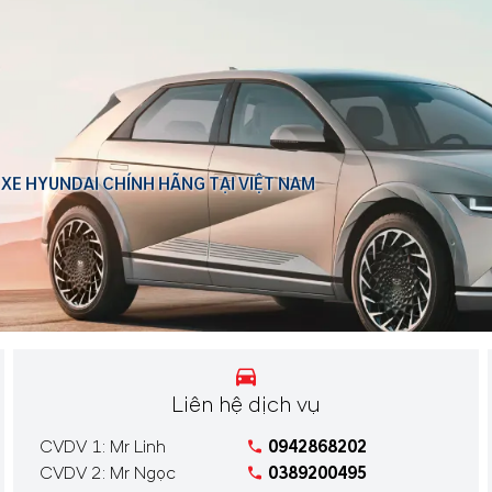
 XE HYUNDAI CHÍNH HÃNG TẠI VIỆT NAM
Liên hệ dịch vụ
CVDV 1: Mr Linh
0942868202
CVDV 2: Mr Ngọc
0389200495