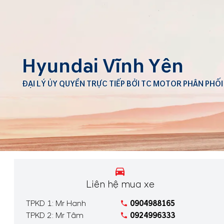
Hyundai Vĩnh Yên
ĐẠI LÝ ỦY QUYỀN TRỰC TIẾP BỞI TC MOTOR PHÂN PHỐI
Liên hệ mua xe
TPKD 1: Mr Hanh
0904988165
TPKD 2: Mr Tâm
0924996333