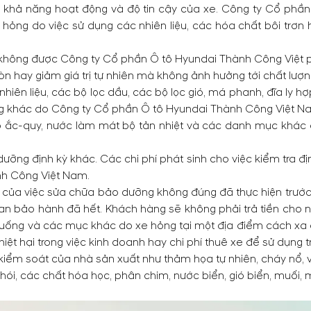
m khả năng hoạt động và độ tin cậy của xe. Công ty Cổ phầ
ư hỏng do việc sử dụng các nhiên liệu, các hóa chất bôi trơ
 không được Công ty Cổ phần Ô tô Hyundai Thành Công Việt 
mòn hay giảm giá trị tự nhiên mà không ảnh hưởng tới chất lượ
ên liệu, các bộ lọc dầu, các bộ lọc gió, má phanh, đĩa ly hợp
g khác do Công ty Cổ phần Ô tô Hyundai Thành Công Việt Na
ho ắc-quy, nước làm mát bộ tản nhiệt và các danh mục khá
ỡng định kỳ khác. Các chi phí phát sinh cho việc kiểm tra đị
h Công Việt Nam.
của việc sửa chữa bảo dưỡng không đúng đã thực hiện trước đ
i gian bảo hành đã hết. Khách hàng sẽ không phải trả tiền ch
ăn uống và các mục khác do xe hỏng tại một địa điểm cách xa đị
 thiệt hại trong việc kinh doanh hay chi phí thuê xe để sử dụng 
 kiểm soát của nhà sản xuất như thảm họa tự nhiên, cháy nổ,
ói, các chất hóa học, phân chim, nước biển, gió biển, muối, 