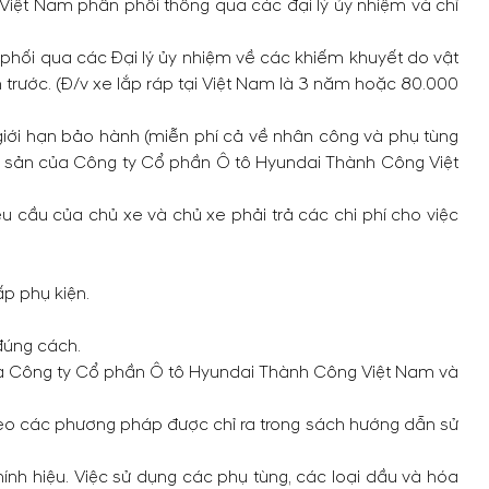
iệt Nam phân phối thông qua các đại lý ủy nhiệm và chỉ
hối qua các Đại lý ủy nhiệm về các khiếm khuyết do vật
 trước. (Đ/v xe lắp ráp tại Việt Nam là 3 năm hoặc 80.000
 giới hạn bảo hành (miễn phí cả về nhân công và phụ tùng
tài sản của Công ty Cổ phần Ô tô Hyundai Thành Công Việt
u cầu của chủ xe và chủ xe phải trả các chi phí cho việc
ấp phụ kiện.
đúng cách.
ủa Công ty Cổ phần Ô tô Hyundai Thành Công Việt Nam và
theo các phương pháp được chỉ ra trong sách hướng dẫn sử
ính hiệu. Việc sử dụng các phụ tùng, các loại dầu và hóa