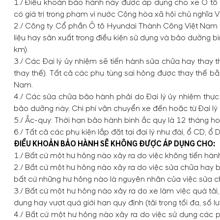
1./ Điều khoản bảo hành này được áp dụng cho xe Ô tô 
có giá trị trong phạm vi nước Cộng hòa xã hội chủ nghĩa 
2./ Công ty Cổ phần Ô tô Hyundai Thành Công Việt Nam 
liệu hay sản xuất trong điều kiện sử dụng và bảo dưỡng b
km).
3./ Các Đại lý ủy nhiệm sẽ tiến hành sửa chữa hay thay 
thay thế). Tất cả các phụ tùng sai hỏng được thay thế b
Nam.
4./ Các sửa chữa bảo hành phải do Đại lý ủy nhiệm thực 
bảo dưỡng này. Chi phí vận chuyển xe đến hoặc từ Đại lý
5./ Ắc-quy: Thời hạn bảo hành bình ắc quy là 12 tháng h
6./ Tất cả các phụ kiện lắp đặt tại đại lý như đài, ổ CD,
ĐIỀU KHOẢN BẢO HÀNH SẼ KHÔNG ĐƯỢC ÁP DỤNG CHO:
1./ Bất cứ một hư hỏng nào xảy ra do việc không tiến h
2./ Bất cứ một hư hỏng nào xảy ra do việc sửa chữa ha
bất cứ những hư hỏng nào là nguyên nhân của việc sửa chữ
3./ Bất cứ một hư hỏng nào xảy ra do xe làm việc quá tả
dụng hay vượt quá giới hạn quy định (tải trọng tối đa, số
4./ Bất cứ một hư hỏng nào xảy ra do việc sử dụng các p