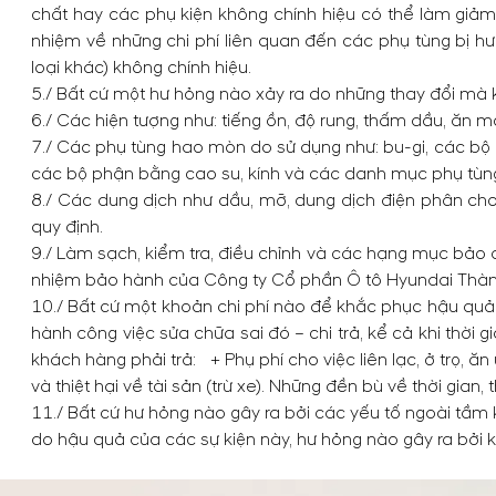
chất hay các phụ kiện không chính hiệu có thể làm giả
nhiệm về những chi phí liên quan đến các phụ tùng bị h
loại khác) không chính hiệu.
5./ Bất cứ một hư hỏng nào xảy ra do những thay đổi mà
6./ Các hiện tượng như: tiếng ồn, độ rung, thấm dầu, ăn 
7./ Các phụ tùng hao mòn do sử dụng như: bu-gi, các bộ nhi
các bộ phận bằng cao su, kính và các danh mục phụ tùn
8./ Các dung dịch như dầu, mỡ, dung dịch điện phân c
quy định.
9./ Làm sạch, kiểm tra, điều chỉnh và các hạng mục bảo dư
nhiệm bảo hành của Công ty Cổ phần Ô tô Hyundai Thàn
10./ Bất cứ một khoản chi phí nào để khắc phục hậu quả 
hành công việc sửa chữa sai đó – chi trả, kể cả khi thờ
khách hàng phải trả: + Phụ phí cho việc liên lạc, ở trọ, 
và thiệt hại về tài sản (trừ xe). Những đền bù về thời gian,
11./ Bất cứ hư hỏng nào gây ra bởi các yếu tố ngoài tầm
do hậu quả của các sự kiện này, hư hỏng nào gây ra bởi kh