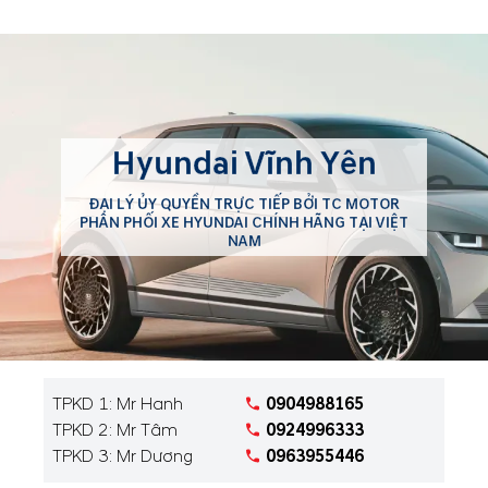
Hyundai Vĩnh Yên
ĐẠI LÝ ỦY QUYỀN TRỰC TIẾP BỞI TC MOTOR
PHÂN PHỐI XE HYUNDAI CHÍNH HÃNG TẠI VIỆT
NAM
TPKD 1: Mr Hanh
0904988165
TPKD 2: Mr Tâm
0924996333
TPKD 3: Mr Dương
0963955446