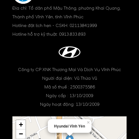
Địa chỉ: Tổ dân phố Mậu Thông, phường Khai Quang,
Thành phố Vĩnh Yên, tỉnh Vĩnh Phúc
Hotline đặt lịch hẹn - CSKH:
02113841999
Hotline hỗ trợ kỹ thuật:
0913.833.893
Công ty CP XNK Thương Mại Và Dịch Vụ Vĩnh Phúc
Người đại diện: Vũ Thừa Vũ
Mã số thuế : 2500375586
Ngày cấp : 13/10/2009
Ngày hoạt động: 13/10/2009
×
+
Hyundai Vĩnh Yên
−