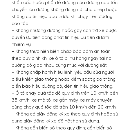
khẩn cấp hoặc phần lề đường của đường cao tốc;
chuyển làn đường không đúng nơi cho phép hoặc
không có tín hiệu báo trước khi chạy trên đường
cao tốc…
– Không nhường đường hoặc gây cản trở xe được
quyền ưu tiên đang phát tín hiệu ưu tiên đi làm
nhiệm vụ.
– Không thực hiện biện pháp bảo đảm an toàn
theo quy định khi xe ô tô bị hư hỏng ngay tại nơi
đường bộ giao nhau cùng mức với đường sắt.
– Không chấp hành hiệu lệnh, yêu cầu của người
điều khiển giao thông hoặc kiểm soát giao thông,
biển báo hiệu đường bộ, đèn tín hiệu giao thông.
– Ô tô chạy quá tốc độ quy định trên 10 km/h đến
35 km/h; xe mô tô, xe gắn máy, xe máy chuyên
dùng chạy quá tốc độ trên 10 km/h đến 20 km/h.
– Không có giấy đăng ký xe theo quy định hoặc sử
dụng giấy đăng ký xe đã hết hạn sử dụng.
– Không gắn biển số theo quy định; gắn biển số