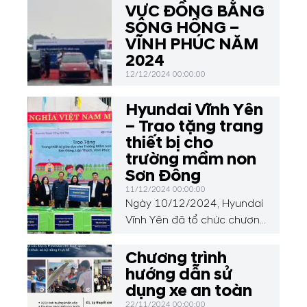
VỰC ĐỒNG BẰNG
SÔNG HỒNG –
VĨNH PHÚC NĂM
2024
12/12/2024 00:00:00
Hyundai Vĩnh Yên
– Trao tặng trang
thiết bị cho
trường mầm non
Sơn Đông
11/12/2024 00:00:00
Ngày 10/12/2024, Hyundai
Vĩnh Yên đã tổ chức chương
trình thiện nguyện đặc biệt,
trao tặng 50 chiếc bàn học,
Chương trình
01 loa, 30 bộ đồ dùng học
hướng dẫn sử
liệu và đồ chơi cho các em
dụng xe an toàn
học sinh tại Trường Mầm
22/11/2024 00:00:00