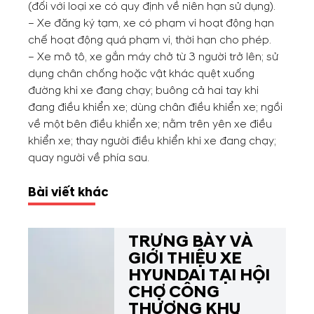
(đối với loại xe có quy định về niên hạn sử dụng).
– Xe đăng ký tạm, xe có phạm vi hoạt động hạn
chế hoạt động quá phạm vi, thời hạn cho phép.
– Xe mô tô, xe gắn máy chở từ 3 người trở lên; sử
dụng chân chống hoặc vật khác quệt xuống
đường khi xe đang chạy; buông cả hai tay khi
đang điều khiển xe; dùng chân điều khiển xe; ngồi
về một bên điều khiển xe; nằm trên yên xe điều
khiển xe; thay người điều khiển khi xe đang chạy;
quay người về phía sau.
Bài viết khác
TRƯNG BÀY VÀ
GIỚI THIỆU XE
HYUNDAI TẠI HỘI
CHỢ CÔNG
THƯƠNG KHU