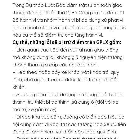
Trong Dự thảo Luật Bảo đảm trật tự an toàn giao
thông đường bộ lần thứ 2, Bộ Công an đã đề xuất
28 hành vi và nhóm hành vi bị áp dụng xử phạt vi
phạm hành chính và trừ điểm bằng lái nhưng chưa
nêu cụ thể số điểm trừ cho từng hành vi.
Cụ thể, những lỗi sẽ bị trừ điểm trên GPLX gồm:
– Liên quan trực tiếp đến vụ Tai nạn giao thông
mà không dừng lại, không giữ nguyên hiện trường,
không tham gia cấp cứu người bị nạn.
– Kéo theo hoặc đẩy xe khác, vật khác trái quy
định; chở người trên xe được kéo, trừ người điều
khiển.
– Sử dụng điện thoại di động; sử dụng thiết bị âm
thanh, trừ thiết bị trợ thính, sử dụng ô (đối với xe
mô tô, xe gắn máy).
– Đi vào khu vực cấm, đường có biển báo hiệu có
nội dung cấm đi vào, trừ các trường hợp xe ưu tiên
đang đi làm nhiệm vụ khẩn cấp theo quy định.