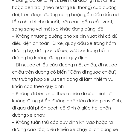
– Dừng, đỗ xe tại vị trí: Bên trái đường một chiều
hoặc bên trái (theo hướng lưu thông) của đường
đôi; trên đoạn đường cong hoặc gần đầu dốc nơi
tầm nhìn bị che khuất; trên cầu, gầm cầu vượt,
song song với một xe khác đang dừng, đỗ.
– Không nhường đường cho xe xin vượt khi có đủ
điều kiện an toàn; lùi xe, quay đầu xe trong hầm
đường bộ; dừng xe, đỗ xe, vượt xe trong hầm
đường bộ không đúng nơi quy định.
– Đi ngược chiều của đường một chiều, đi ngược
chiều trên đường có biển “Cấm đi ngược chiều”,
trừ trường hợp xe ưu tiên đang đi làm nhiệm vụ
khẩn cấp theo quy định.
– Không đi bên phải theo chiều đi của mình; đi
không đúng phần đường hoặc làn đường quy định;
đi qua dải phân cách cố định ở giữa hai phần
đường xe chạy.
– Không tuân thủ các quy định khi vào hoặc ra
đường cao tốc; điều khiển xe chạy ở làn dừng xe