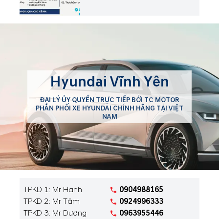
non Sơn Đông, xã Sơn
Đông, huyện Lập Thạch, tỉnh
Vĩnh Phúc.
Hyundai Vĩnh Yên
ĐẠI LÝ ỦY QUYỀN TRỰC TIẾP BỞI TC MOTOR
PHÂN PHỐI XE HYUNDAI CHÍNH HÃNG TẠI VIỆT
NAM
TPKD 1: Mr Hanh
0904988165
TPKD 2: Mr Tâm
0924996333
TPKD 3: Mr Dương
0963955446