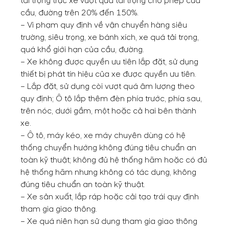
tải trọng trục xe vượt quá tải trọng cho phép của
cầu, đường trên 20% đến 150%.
– Vi phạm quy định về vận chuyển hàng siêu
trường, siêu trọng, xe bánh xích, xe quá tải trọng,
quá khổ giới hạn của cầu, đường.
– Xe không được quyền ưu tiên lắp đặt, sử dụng
thiết bị phát tín hiệu của xe được quyền ưu tiên.
– Lắp đặt, sử dụng còi vượt quá âm lượng theo
quy định; Ô tô lắp thêm đèn phía trước, phía sau,
trên nóc, dưới gầm, một hoặc cả hai bên thành
xe.
– Ô tô, máy kéo, xe máy chuyên dùng có hệ
thống chuyển hướng không đúng tiêu chuẩn an
toàn kỹ thuật; không đủ hệ thống hãm hoặc có đủ
hệ thống hãm nhưng không có tác dụng, không
đúng tiêu chuẩn an toàn kỹ thuật.
– Xe sản xuất, lắp ráp hoặc cải tạo trái quy định
tham gia giao thông.
– Xe quá niên hạn sử dụng tham gia giao thông