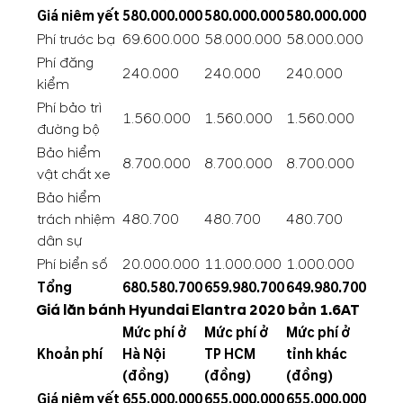
Giá niêm yết
580.000.000
580.000.000
580.000.000
Phí trước bạ
69.600.000
58.000.000
58.000.000
Phí đăng
240.000
240.000
240.000
kiểm
Phí bảo trì
1.560.000
1.560.000
1.560.000
đường bộ
Bảo hiểm
8.700.000
8.700.000
8.700.000
vật chất xe
Bảo hiểm
trách nhiệm
480.700
480.700
480.700
dân sự
Phí biển số
20.000.000
11.000.000
1.000.000
Tổng
680.580.700
659.980.700
649.980.700
Giá lăn bánh Hyundai Elantra 2020 bản 1.6AT
Mức phí ở
Mức phí ở
Mức phí ở
Khoản phí
Hà Nội
TP HCM
tỉnh khác
(đồng)
(đồng)
(đồng)
Giá niêm yết
655.000.000
655.000.000
655.000.000