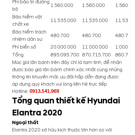
Phí bảo trì đường
1.560.000
1.560.000
1.560.0
bộ
Bảo hiểm vật
11.535.000
11.535.000
11.535.
chất xe
Bảo hiểm trách
480.700
480.700
480.700
nhiệm dân sự
Phí biển số
20.000.000
11.000.000
1.000.0
Tổng
895.095.700
870.715.700
860.715
Mức giá lăn bánh trên đây chỉ là tạm tính, để nhận
được báo giá lăn bánh chính xác nhất cùng những
thông tin khuyến mãi, ưu đãi hấp dẫn đang được
áp dụng quý khách vui lòng liên hệ trực tiếp
Hotline:
0913.541.969
Tổng quan thiết kế Hyundai
Elantra 2020
Ngoại thất
Elantra 2020 sở hữu kích thước lớn hơn so với