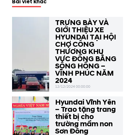
Bài viết khác
TRƯNG BÀY VÀ
GIỚI THIỆU XE
HYUNDAI TẠI HỘI
CHỢ CÔNG
THƯƠNG KHU
VỰC ĐỒNG BẰNG
SÔNG HỒNG –
VĨNH PHÚC NĂM
2024
12/12/2024 00:00:00
Hyundai Vĩnh Yên
– Trao tặng trang
thiết bị cho
trường mầm non
Sơn Đông