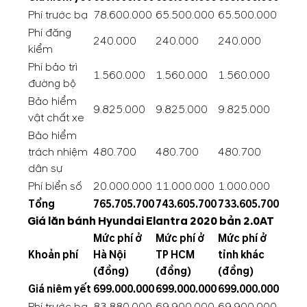
Phí trước bạ
78.600.000
65.500.000
65.500.000
Phí đăng
240.000
240.000
240.000
kiểm
Phí bảo trì
1.560.000
1.560.000
1.560.000
đường bộ
Bảo hiểm
9.825.000
9.825.000
9.825.000
vật chất xe
Bảo hiểm
trách nhiệm
480.700
480.700
480.700
dân sự
Phí biển số
20.000.000
11.000.000
1.000.000
Tổng
765.705.700
743.605.700
733.605.700
Giá lăn bánh Hyundai Elantra 2020 bản 2.0AT
Mức phí ở
Mức phí ở
Mức phí ở
Khoản phí
Hà Nội
TP HCM
tỉnh khác
(đồng)
(đồng)
(đồng)
Giá niêm yết
699.000.000
699.000.000
699.000.000