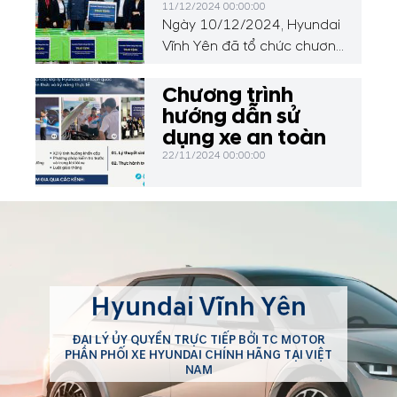
11/12/2024 00:00:00
Ngày 10/12/2024, Hyundai
Vĩnh Yên đã tổ chức chương
trình thiện nguyện đặc biệt,
trao tặng 50 chiếc bàn học,
Chương trình
01 loa, 30 bộ đồ dùng học
hướng dẫn sử
liệu và đồ chơi cho các em
dụng xe an toàn
học sinh tại Trường Mầm
22/11/2024 00:00:00
non Sơn Đông, xã Sơn
Đông, huyện Lập Thạch, tỉnh
Vĩnh Phúc.
Hyundai Vĩnh Yên
ĐẠI LÝ ỦY QUYỀN TRỰC TIẾP BỞI TC MOTOR
PHÂN PHỐI XE HYUNDAI CHÍNH HÃNG TẠI VIỆT
NAM