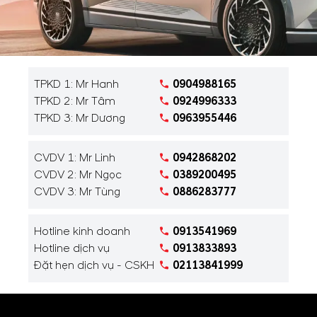
TPKD 1: Mr Hanh
0904988165
TPKD 2: Mr Tâm
0924996333
TPKD 3: Mr Dương
0963955446
CVDV 1: Mr Linh
0942868202
CVDV 2: Mr Ngọc
0389200495
CVDV 3: Mr Tùng
0886283777
Hotline kinh doanh
0913541969
Hotline dịch vụ
0913833893
Đặt hẹn dịch vụ - CSKH
02113841999