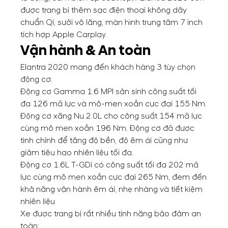
được trang bị thêm sạc điện thoại không dây
chuẩn Qi, sưởi vô lăng, màn hình trung tâm 7 inch
tích hợp Apple Carplay.
Vận hành & An toàn
Elantra 2020 mang đến khách hàng 3 tùy chọn
động cơ:
Động cơ Gamma 1.6 MPI sản sinh công suất tối
đa 126 mã lực và mô-men xoắn cực đại 155 Nm.
Động cơ xăng Nu 2.0L cho công suất 154 mã lực
cùng mô men xoắn 196 Nm. Động cơ đã được
tinh chỉnh để tăng độ bền, độ êm ái cũng như
giảm tiêu hao nhiên liệu tối đa.
Động cơ 1.6L T-GDi có công suất tối đa 202 mã
lực cùng mô men xoắn cực đại 265 Nm, đem đến
khả năng vận hành êm ái, nhẹ nhàng và tiết kiệm
nhiên liệu
Xe được trang bị rất nhiều tính năng bảo đảm an
toàn: