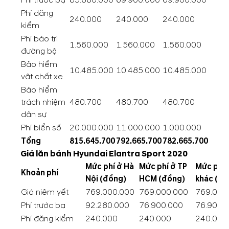
Phí trước bạ
83.880.000
69.900.000
69.900.000
Phí đăng
240.000
240.000
240.000
kiểm
Phí bảo trì
1.560.000
1.560.000
1.560.000
đường bộ
Bảo hiểm
10.485.000
10.485.000
10.485.000
vật chất xe
Bảo hiểm
trách nhiệm
480.700
480.700
480.700
dân sự
Phí biển số
20.000.000
11.000.000
1.000.000
Tổng
815.645.700
792.665.700
782.665.700
Giá lăn bánh Hyundai Elantra Sport 2020
Mức phí ở Hà
Mức phí ở TP
Mức phí 
Khoản phí
Nội (đồng)
HCM (đồng)
khác (đồ
Giá niêm yết
769.000.000
769.000.000
769.000
Phí trước bạ
92.280.000
76.900.000
76.900.
Phí đăng kiểm
240.000
240.000
240.000