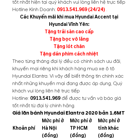
tốt nhất hiện tại quý khách vui lòng liên hệ trực tiếp
Hotline Kinh Doanh:
0913.541.969
(24/24)
.
Các Khuyến mãi khi mua Hyundai Accent tại
Hyundai Vĩnh Yên:
Tặng trải sàn cao cấp
Tặng bọc vô lăng
Tặng lót chân
Tặng dán phim cách nhiệt
Theo từng tháng đại lý đều có chính sách ưu đãi,
khuyến mại riêng khi khách hàng mua xe ô tô
Hyundai Elantra. Vì vậy để biết thông tin chính xác
nhất những khuyến mại đang được áp dụng, Quý
khách vui lòng liên hệ trực tiếp
Hotline:
0913.541.969
để được tư vấn và báo giá
tốt nhất từ đại lý chính hãng.
Giá lăn bánh Hyundai Elantra 2020 bản 1.6MT
Mức phí ở
Mức phí ở
Mức phí ở
Khoản phí
Hà Nội
TP HCM
tỉnh khác
(đồng)
(đồng)
(đồng)