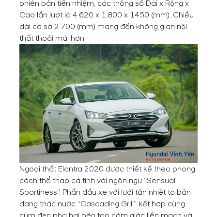
phiên bản tiền nhiệm, các thông số Dài x Rộng x
Cao lần lượt là 4.620 x 1.800 x 1450 (mm). Chiều
dài cơ sở 2.700 (mm) mang đến không gian nội
thất thoải mái hơn.
Ngoại thất Elantra 2020 được thiết kế theo phong
cách thể thao cá tính với ngôn ngữ “Sensual
Sportiness”. Phần đầu xe với lưới tản nhiệt to bản
dạng thác nước “Cascading Grill” kết hợp cùng
cùm đẹn pha hai bên tạo cảm giác liền mạch và