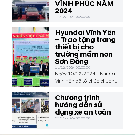
VĨNH PHÚC NĂM
2024
12/12/2024 00:00:00
Hyundai Vĩnh Yên
– Trao tặng trang
thiết bị cho
trường mầm non
Sơn Đông
11/12/2024 00:00:00
Ngày 10/12/2024, Hyundai
Vĩnh Yên đã tổ chức chương
trình thiện nguyện đặc biệt,
trao tặng 50 chiếc bàn học,
Chương trình
01 loa, 30 bộ đồ dùng học
hướng dẫn sử
liệu và đồ chơi cho các em
dụng xe an toàn
học sinh tại Trường Mầm
22/11/2024 00:00:00
non Sơn Đông, xã Sơn
Đông, huyện Lập Thạch, tỉnh