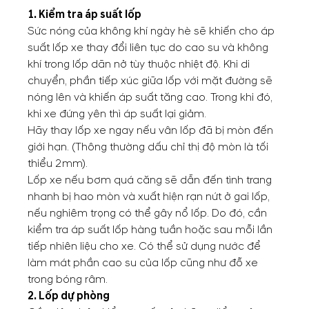
1. Kiểm tra áp suất lốp
Sức nóng của không khí ngày hè sẽ khiến cho áp
suất lốp xe thay đổi liên tục do cao su và không
khí trong lốp dãn nở tùy thuộc nhiệt độ. Khi di
chuyển, phần tiếp xúc giữa lốp với mặt đường sẽ
nóng lên và khiến áp suất tăng cao. Trong khi đó,
khi xe đứng yên thì áp suất lại giảm.
Hãy thay lốp xe ngay nếu vân lốp đã bị mòn đến
giới hạn. (Thông thường dấu chỉ thị độ mòn là tối
thiểu 2mm).
Lốp xe nếu bơm quá căng sẽ dẫn đến tình trang
nhanh bị hao mòn và xuất hiện rạn nứt ở gai lốp,
nếu nghiêm trọng có thể gây nổ lốp. Do đó, cần
kiểm tra áp suất lốp hàng tuần hoặc sau mỗi lần
tiếp nhiên liệu cho xe. Có thể sử dụng nước để
làm mát phần cao su của lốp cũng như đỗ xe
trong bóng râm.
2. Lốp dự phòng