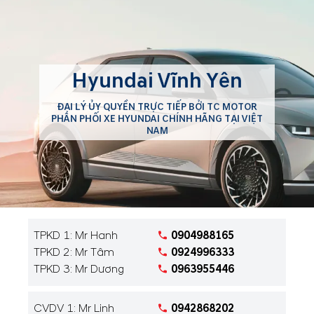
Vĩnh Phúc.
Hyundai Vĩnh Yên
ĐẠI LÝ ỦY QUYỀN TRỰC TIẾP BỞI TC MOTOR
PHÂN PHỐI XE HYUNDAI CHÍNH HÃNG TẠI VIỆT
NAM
TPKD 1: Mr Hanh
0904988165
TPKD 2: Mr Tâm
0924996333
TPKD 3: Mr Dương
0963955446
CVDV 1: Mr Linh
0942868202