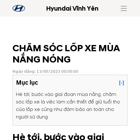
Hyundai Vĩnh Yên
CHĂM SÓC LỐP XE MÙA
NẮNG NÓNG
Ngày đăng: 13/05/2023 00:00:00
Mục lục
[-]
Hè tới, bước vào giai đoạn mùa nắng, chăm
sóc lốp xe là việc làm cần thiết để giữ tuổi thọ
của lốp xe cũng như đảm bảo an toàn cho
người sử dụng.
Hè tới, bước vào giai