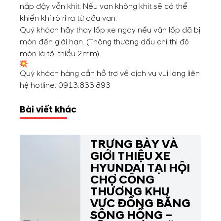
nắp đậy vẫn khít. Nếu van không khít sẽ có thể
khiến khí rò rỉ ra từ đầu van.
Quý khách hãy thay lốp xe ngay nếu vân lốp đã bị
mòn đến giới hạn. (Thông thường dấu chỉ thị độ
mòn là tối thiểu 2mm).
Quý khách hàng cần hỗ trợ về dịch vụ vui lòng liên
hệ hotline:
0913.833.893
Bài viết khác
TRƯNG BÀY VÀ
GIỚI THIỆU XE
HYUNDAI TẠI HỘI
CHỢ CÔNG
THƯƠNG KHU
VỰC ĐỒNG BẰNG
SÔNG HỒNG –