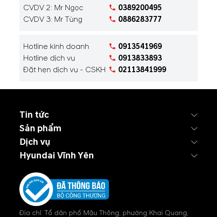
CVDV 2: Mr Ngọc
0389200495
CVDV 3: Mr Tùng
0886283777
Hotline kinh doanh
0913541969
Hotline dịch vụ
0913833893
Đặt hẹn dịch vụ - CSKH
02113841999
Tin tức
Sản phẩm
Dịch vụ
Hyundai Vĩnh Yên
Địa chỉ: Tổ dân phố Mậu Thông, phường Khai Quang,