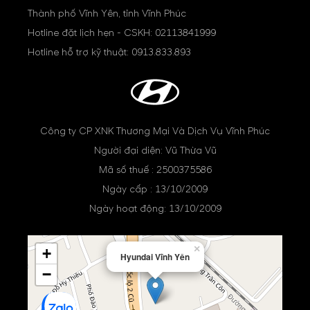
Thành phố Vĩnh Yên, tỉnh Vĩnh Phúc
Hotline đặt lịch hẹn - CSKH:
02113841999
Hotline hỗ trợ kỹ thuật:
0913.833.893
Công ty CP XNK Thương Mại Và Dịch Vụ Vĩnh Phúc
Người đại diện: Vũ Thừa Vũ
Mã số thuế : 2500375586
Ngày cấp : 13/10/2009
Ngày hoạt động: 13/10/2009
×
+
Hyundai Vĩnh Yên
−