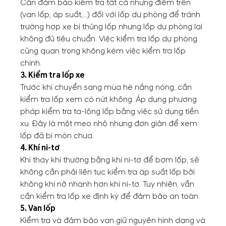
Cần đảm bảo kiểm tra tất cả những điểm trên
(van lốp, áp suất,…) đối với lốp dự phòng để tránh
trường hợp xe bị thủng lốp nhưng lốp dự phòng lại
không đủ tiêu chuẩn. Việc kiểm tra lốp dự phòng
cũng quan trọng không kém việc kiểm tra lốp
chính.
3. Kiểm tra lốp xe
Trước khi chuyển sang mùa hè nắng nóng, cần
kiểm tra lốp xem có nứt không. Áp dụng phương
pháp kiểm tra ta-lông lốp bằng việc sử dụng tiền
xu. Đây là một mẹo nhỏ nhưng đơn giản để xem
lốp đã bị mòn chưa.
4. Khí ni-tơ
Khi thay khí thường bằng khí ni-tơ để bơm lốp, sẽ
không cần phải liên tục kiểm tra áp suất lốp bởi
không khí nở nhanh hơn khí ni-tơ. Tuy nhiên, vẫn
cần kiểm tra lốp xe định kỳ để đảm bảo an toàn.
5. Van lốp
Kiểm tra và đảm bảo van giữ nguyên hình dạng và