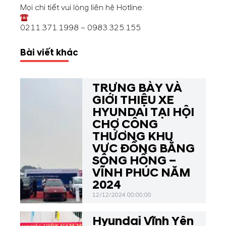
Mọi chi tiết vui lòng liên hệ Hotline:
0211.371.1998
–
0983.325.155
Bài viết khác
TRƯNG BÀY VÀ
GIỚI THIỆU XE
HYUNDAI TẠI HỘI
CHỢ CÔNG
THƯƠNG KHU
VỰC ĐỒNG BẰNG
SÔNG HỒNG –
VĨNH PHÚC NĂM
2024
12/12/2024 00:00:00
Hyundai Vĩnh Yên