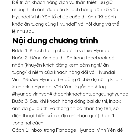
Để tri ân khách hàng dịch vụ thân thiết, lưu giữ
những hình ảnh đẹp của khách hàng bên xế yêu.
Hyundai Vĩnh Yên tổ chức cuộc thi ảnh “Khoảnh
khắc ấn tượng cùng Hyundai” với nội dung và thể
lệ như sau:
Nội dung chương trình
Bước 1: Khách hàng chụp ảnh với xe Hyundai.
Bước 2: Đăng ảnh dự thi lên trang facebook cá
nhân (khuyến khích đăng kèm cảm nghĩ/ ấn
tượng/ kỉ niệm của khách hàng đối với Hyundai
Vĩnh Yên/xe Hyundai) -> đăng ở chế độ công khai -
> checkin Hyundai Vĩnh Yên -> gắn hashtag:
#hyundaivinhyen
#khoanhkhachantuongcunghyundai
Bước 3: Sau khi khách hàng đăng bài dự thi, inbox
ảnh đã gửi dự thi và thông tin cá nhân (họ tên, số
điện thoại, biển số xe, địa chỉ nhận quà) theo 1
trong hai cách:
Cách 1: Inbox trang Fanpage Hyundai Vĩnh Yên để