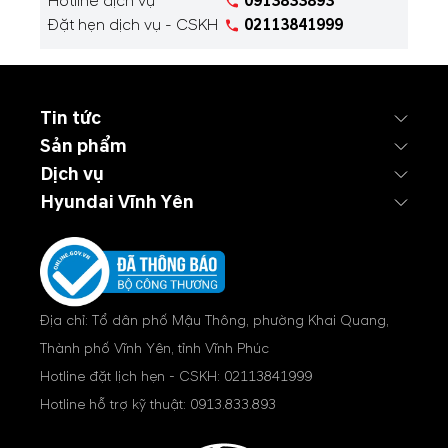
Hotline dịch vụ
0913833893
Đặt hẹn dịch vụ - CSKH
02113841999
Tin tức
Sản phẩm
Dịch vụ
Hyundai Vĩnh Yên
Địa chỉ: Tổ dân phố Mậu Thông, phường Khai Quang,
Thành phố Vĩnh Yên, tỉnh Vĩnh Phúc
Hotline đặt lịch hẹn - CSKH:
02113841999
Hotline hỗ trợ kỹ thuật:
0913.833.893