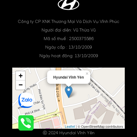
Công ty CP XNK Thương Mại Và Dịch Vụ Vĩnh Phúc
Người đại diện: Vũ Thừa Vũ
Mã số thuế : 2500375586
Ngày cấp : 13/10/2009
Ngày hoạt động: 13/10/2009
×
+
Hyundai Vĩnh Yên
−
Leaflet
| © OpenStreetMap contributors
ⓒ 2024 Hyundai Vĩnh Yên