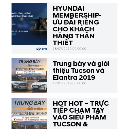
HYUNDAI
MEMBERSHIP-
ƯU ĐÃI RIÊNG
CHO KHÁCH
HÀNG THÂN
THIẾT
18/07/2019 00:00:00
Trưng bày và giới
thiệu Tucson và
Elantra 2019
17/07/2019 00:00:00
HOT HOT – TRỰC
TIẾP CHẠM TAY
VÀO SIÊU PHẨM
TUCSON &