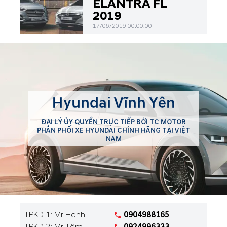
ELANTRA FL
2019
17/06/2019 00:00:00
Hyundai Vĩnh Yên
ĐẠI LÝ ỦY QUYỀN TRỰC TIẾP BỞI TC MOTOR
PHÂN PHỐI XE HYUNDAI CHÍNH HÃNG TẠI VIỆT
NAM
TPKD 1: Mr Hanh
0904988165