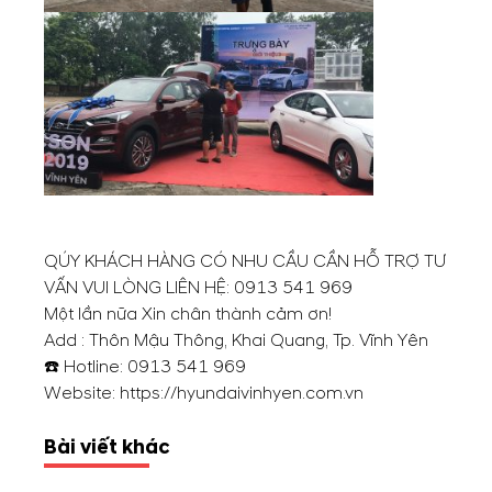
QÚY KHÁCH HÀNG CÓ NHU CẦU CẦN HỖ TRỢ TƯ
VẤN VUI LÒNG LIÊN HỆ:
0913 541 969
Một lần nữa Xin chân thành cảm ơn!
Add : Thôn Mậu Thông, Khai Quang, Tp. Vĩnh Yên
☎️ Hotline:
0913 541 969
Website:
https://hyundaivinhyen.com.vn
Bài viết khác