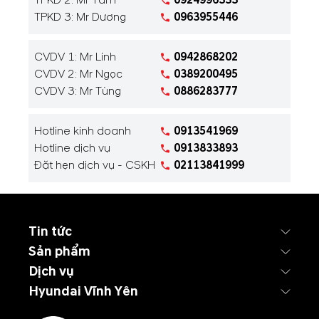
TPKD 2: Mr Tâm
0924996333
TPKD 3: Mr Dương
0963955446
CVDV 1: Mr Linh
0942868202
CVDV 2: Mr Ngọc
0389200495
CVDV 3: Mr Tùng
0886283777
Hotline kinh doanh
0913541969
Hotline dịch vụ
0913833893
Đặt hẹn dịch vụ - CSKH
02113841999
Tin tức
Sản phẩm
Dịch vụ
Hyundai Vĩnh Yên