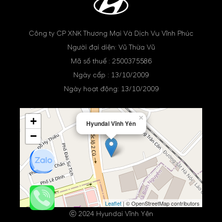
Công ty CP XNK Thương Mại Và Dịch Vụ Vĩnh Phúc
Người đại diện: Vũ Thừa Vũ
Mã số thuế : 2500375586
Ngày cấp : 13/10/2009
Ngày hoạt động: 13/10/2009
×
+
Hyundai Vĩnh Yên
−
Leaflet
| © OpenStreetMap contributors
ⓒ 2024 Hyundai Vĩnh Yên