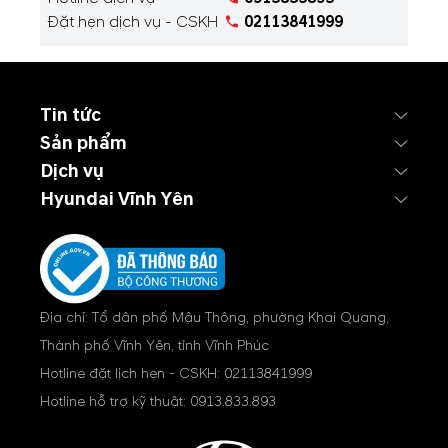
Đặt hẹn dịch vụ - CSKH
02113841999
Tin tức
Sản phẩm
Dịch vụ
Hyundai Vĩnh Yên
Địa chỉ: Tổ dân phố Mậu Thông, phường Khai Quang,
Thành phố Vĩnh Yên, tỉnh Vĩnh Phúc
Hotline đặt lịch hẹn - CSKH:
02113841999
Hotline hỗ trợ kỹ thuật:
0913.833.893