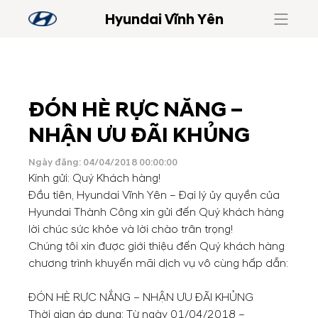
Hyundai Vĩnh Yên
ĐÓN HÈ RỰC NẮNG –
NHẬN ƯU ĐÃI KHỦNG
Ngày đăng: 04/04/2018 00:00:00
Kính gửi: Quý Khách hàng!
Ðầu tiên, Hyundai Vĩnh Yên – Ðại lý ủy quyền của
Hyundai Thành Công xin gửi đến Quý khách hàng
lời chúc sức khỏe và lời chào trân trọng!
Chúng tôi xin được giới thiệu đến Quý khách hàng
chương trình khuyến mãi dịch vụ vô cùng hấp dẫn:
ĐÓN HÈ RỰC NẮNG – NHẬN ƯU ĐÃI KHỦNG
Thời gian áp dụng: Từ ngày 01/04/2018 –