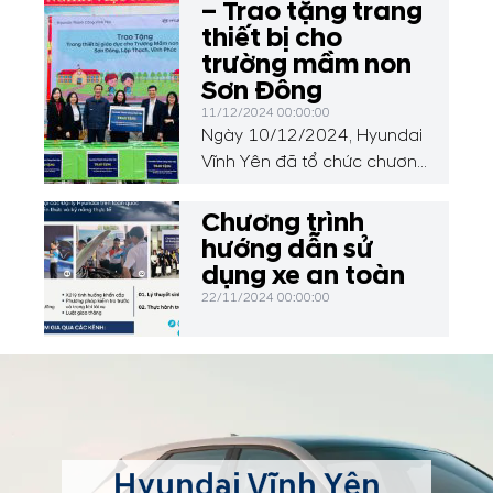
– Trao tặng trang
thiết bị cho
trường mầm non
Sơn Đông
11/12/2024 00:00:00
Ngày 10/12/2024, Hyundai
Vĩnh Yên đã tổ chức chương
trình thiện nguyện đặc biệt,
trao tặng 50 chiếc bàn học,
Chương trình
01 loa, 30 bộ đồ dùng học
hướng dẫn sử
liệu và đồ chơi cho các em
dụng xe an toàn
học sinh tại Trường Mầm
22/11/2024 00:00:00
non Sơn Đông, xã Sơn
Đông, huyện Lập Thạch, tỉnh
Vĩnh Phúc.
Hyundai Vĩnh Yên