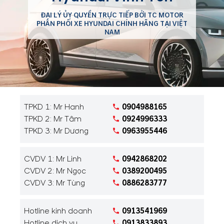
ĐẠI LÝ ỦY QUYỀN TRỰC TIẾP BỞI TC MOTOR
PHÂN PHỐI XE HYUNDAI CHÍNH HÃNG TẠI VIỆT
NAM
TPKD 1: Mr Hanh
0904988165
TPKD 2: Mr Tâm
0924996333
TPKD 3: Mr Dương
0963955446
CVDV 1: Mr Linh
0942868202
CVDV 2: Mr Ngọc
0389200495
CVDV 3: Mr Tùng
0886283777
Hotline kinh doanh
0913541969
Hotline dịch vụ
0913833893