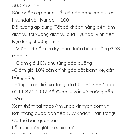
30/04/2018
Sản phẩm áp dụng: Tất cả các dòng xe du lịch
Hyundai và
Hyundai H100
Ðối tượng áp dụng: Tất cả khách hàng đến làm
dịch vụ tại xưởng dịch vụ của Hyundai Vĩnh Yên
Nội dung chương trình:
– Miễn phí kiểm tra kỹ thuật toàn bộ xe bằng GDS
mobile
– Giảm giá 10% phụ tùng bảo dưỡng,
-Giảm giá 10% cân chỉnh góc đặt bánh xe, cân
bằng động
Thông tin chi tiết vui lòng liên hệ:
0917.897.655
-
0211 371 1997
để được tư vấn và hướng dẫn
thêm.
Xem thêm tại:
https://hyundaivinhyen.com.vn
Rất mong được đón tiếp Quý khách. Trân trọng!
Có thể bạn quan tâm:
Lễ trưng bày giới thiệu xe mới