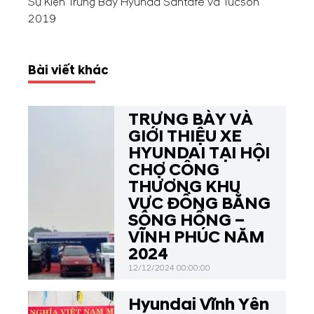
Sự Kiện Trưng Bày Hyunda Santafe và Tucson
2019
Bài viết khác
TRƯNG BÀY VÀ
GIỚI THIỆU XE
HYUNDAI TẠI HỘI
CHỢ CÔNG
THƯƠNG KHU
VỰC ĐỒNG BẰNG
SÔNG HỒNG –
VĨNH PHÚC NĂM
2024
12/12/2024 00:00:00
Hyundai Vĩnh Yên