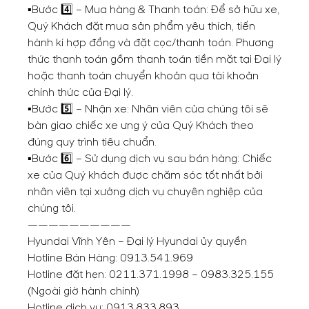
▪️Bước 4️⃣ – Mua hàng & Thanh toán: Để sở hữu xe,
Quý Khách đặt mua sản phẩm yêu thích, tiến
hành kí hợp đồng và đặt cọc/thanh toán. Phương
thức thanh toán gồm thanh toán tiền mặt tại Đại lý
hoặc thanh toán chuyển khoản qua tài khoản
chính thức của Đại lý.
▪️Bước 5️⃣ – Nhận xe: Nhân viên của chúng tôi sẽ
bàn giao chiếc xe ưng ý của Quý Khách theo
đúng quy trình tiêu chuẩn.
▪️Bước 6️⃣ – Sử dụng dịch vụ sau bán hàng: Chiếc
xe của Quý khách được chăm sóc tốt nhất bởi
nhân viên tại xưởng dịch vụ chuyên nghiệp của
chúng tôi.
——————————
Hyundai Vĩnh Yên – Đại lý Hyundai ủy quyền
Hotline Bán Hàng:
0913.541.969
Hotline đặt hẹn:
0211.371.1998
–
0983.325.155
(Ngoài giờ hành chính)
Hotline dịch vụ:
0913.833.893