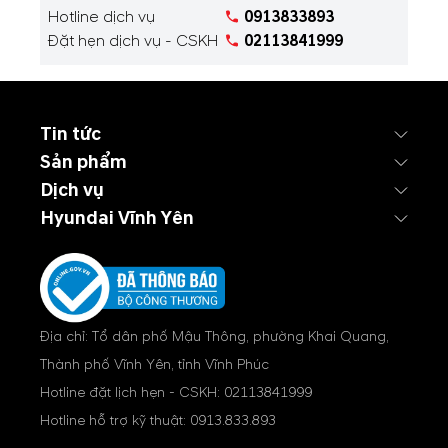
Hotline dịch vụ
0913833893
Đặt hẹn dịch vụ - CSKH
02113841999
Tin tức
Sản phẩm
Dịch vụ
Hyundai Vĩnh Yên
Địa chỉ: Tổ dân phố Mậu Thông, phường Khai Quang,
Thành phố Vĩnh Yên, tỉnh Vĩnh Phúc
Hotline đặt lịch hẹn - CSKH:
02113841999
Hotline hỗ trợ kỹ thuật:
0913.833.893