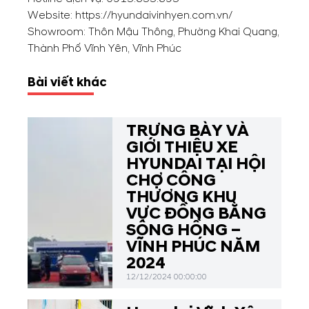
Website: https://hyundaivinhyen.com.vn/
Showroom: Thôn Mậu Thông, Phường Khai Quang,
Thành Phố Vĩnh Yên, Vĩnh Phúc
Bài viết khác
TRƯNG BÀY VÀ
GIỚI THIỆU XE
HYUNDAI TẠI HỘI
CHỢ CÔNG
THƯƠNG KHU
VỰC ĐỒNG BẰNG
SÔNG HỒNG –
VĨNH PHÚC NĂM
2024
12/12/2024 00:00:00