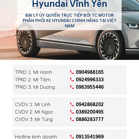
Hyundai Vĩnh Yên
ĐẠI LÝ ỦY QUYỀN TRỰC TIẾP BỞI TC MOTOR
PHÂN PHỐI XE HYUNDAI CHÍNH HÃNG TẠI VIỆT
NAM
TPKD 1: Mr Hanh
0904988165
TPKD 2: Mr Tâm
0924996333
TPKD 3: Mr Dương
0963955446
CVDV 1: Mr Linh
0942868202
CVDV 2: Mr Ngọc
0389200495
CVDV 3: Mr Tùng
0886283777
Hotline kinh doanh
0913541969