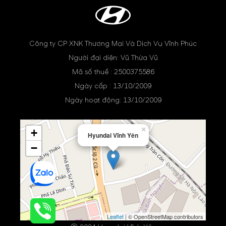
Công ty CP XNK Thương Mại Và Dịch Vụ Vĩnh Phúc
Người đại diện: Vũ Thừa Vũ
Mã số thuế : 2500375586
Ngày cấp : 13/10/2009
Ngày hoạt động: 13/10/2009
×
+
Hyundai Vĩnh Yên
−
Leaflet
| © OpenStreetMap contributors