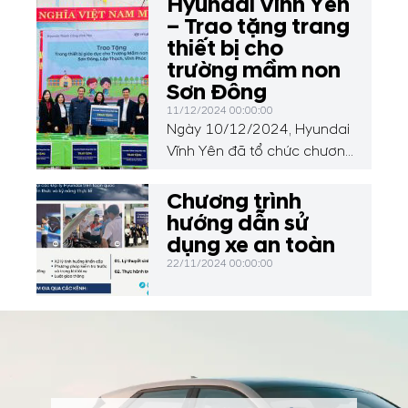
Hyundai Vĩnh Yên
– Trao tặng trang
thiết bị cho
trường mầm non
Sơn Đông
11/12/2024 00:00:00
Ngày 10/12/2024, Hyundai
Vĩnh Yên đã tổ chức chương
trình thiện nguyện đặc biệt,
trao tặng 50 chiếc bàn học,
Chương trình
01 loa, 30 bộ đồ dùng học
hướng dẫn sử
liệu và đồ chơi cho các em
dụng xe an toàn
học sinh tại Trường Mầm
22/11/2024 00:00:00
non Sơn Đông, xã Sơn
Đông, huyện Lập Thạch, tỉnh
Vĩnh Phúc.