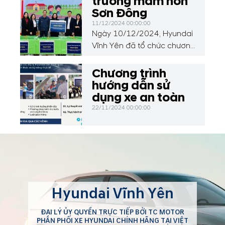
trường mầm non
Sơn Đông
11/12/2024 00:00:00
Ngày 10/12/2024, Hyundai
Vĩnh Yên đã tổ chức chương
trình thiện nguyện đặc biệt,
trao tặng 50 chiếc bàn học,
Chương trình
01 loa, 30 bộ đồ dùng học
hướng dẫn sử
liệu và đồ chơi cho các em
dụng xe an toàn
học sinh tại Trường Mầm
22/11/2024 00:00:00
non Sơn Đông, xã Sơn
Đông, huyện Lập Thạch, tỉnh
Vĩnh Phúc.
Hyundai Vĩnh Yên
ĐẠI LÝ ỦY QUYỀN TRỰC TIẾP BỞI TC MOTOR
PHÂN PHỐI XE HYUNDAI CHÍNH HÃNG TẠI VIỆT