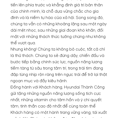
tiến lên phía trước và khẳng định giá trị bản thân
của chính mình, là chỗ dựa vững chắc cho gia
đình và là niềm tự hào của xã hội. Song song đó,
chúng ta vẫn có những khoảng lặng sau một ngày
dài mệt nhọc, sau những giai đoạn khó khăn, đối
mặt với những thách thức tưởng chừng như không
thể vượt qua.
Nhưng không! Chúng ta không bỏ cuộc, tất cả chỉ
là thử thách. Chúng ta sẽ đứng dậy, chiến đấu và
bước tiếp bằng chính sức lực, nguồn năng lượng
tiềm tàng từ sâu trong tâm trí, trong trái tim đang
đập từng nhịp rộn ràng trên ngực trái để trở lại thật
ngoạn mục và đầy kiêu hãnh.
Đồng hành với Khách hàng, Hyundai Thành Công
gửi tặng những nguồn năng lượng sống tích cực
nhất, những vitamin cho tâm hồn và ý chí quyết
tâm, tinh thần cao độ nhất để cùng toàn thể
Khách hàng có một hành trang vững vàng, tái xuất