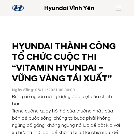
Hyundai Vĩnh Yên
HYUNDAI THÀNH CÔNG
TỔ CHỨC CUỘC THI
“VITAMIN HYUNDAI –
VỮNG VÀNG TÁI XUẤT”
Ngày đăng: 08/11/2021 00:00:00
Bùng nổ nguồn năng lượng đặc biệt của chính
bạn!
Trong guồng quay hối hả của thường nhật, của
bộn bề cuộc sống, chúng ta buộc phải không
ngừng cố gắng, không ngừng nỗ lực để bắt kịp với
xu hướng thời đại, để không bị tụt lại phía sau, để