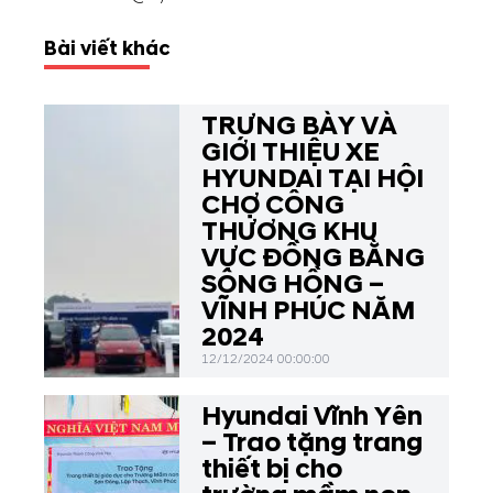
Bài viết khác
TRƯNG BÀY VÀ
GIỚI THIỆU XE
HYUNDAI TẠI HỘI
CHỢ CÔNG
THƯƠNG KHU
VỰC ĐỒNG BẰNG
SÔNG HỒNG –
VĨNH PHÚC NĂM
2024
12/12/2024 00:00:00
Hyundai Vĩnh Yên
– Trao tặng trang
thiết bị cho