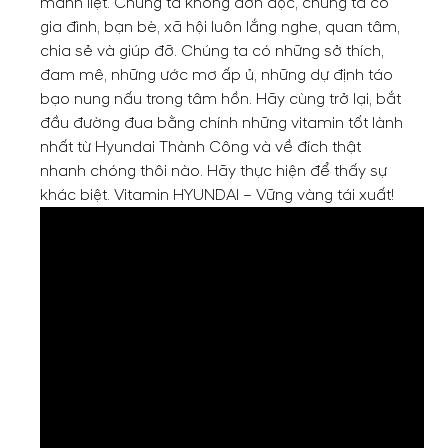
mãnh liệt. Chúng ta không đơn độc, chúng ta có
gia đình, bạn bè, xã hội luôn lắng nghe, quan tâm,
chia sẻ và giúp đỡ. Chúng ta có những sở thích,
đam mê, những ước mơ ấp ủ, những dự định táo
bạo nung nấu trong tâm hồn. Hãy cùng trở lại, bắt
đầu đường đua bằng chính những vitamin tốt lành
nhất từ Hyundai Thành Công và về đích thật
nhanh chóng thôi nào. Hãy thực hiện để thấy sự
khác biệt. Vitamin HYUNDAI – Vững vàng tái xuất!