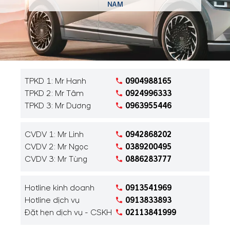
NAM
TPKD 1: Mr Hanh
0904988165
TPKD 2: Mr Tâm
0924996333
TPKD 3: Mr Dương
0963955446
CVDV 1: Mr Linh
0942868202
CVDV 2: Mr Ngọc
0389200495
CVDV 3: Mr Tùng
0886283777
Hotline kinh doanh
0913541969
Hotline dịch vụ
0913833893
Đặt hẹn dịch vụ - CSKH
02113841999