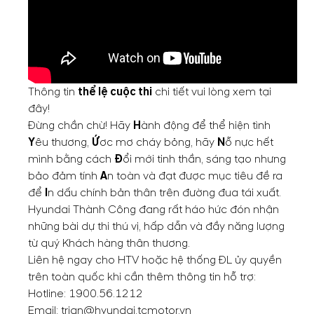
Thông tin
thể lệ cuộc thi
chi tiết vui lòng xem
tại
đây
!
Đừng chần chừ! Hãy
H
ành động để thể hiện tình
Y
êu thương,
Ứ
ơc mơ cháy bỏng, hãy
N
ỗ nực hết
mình bằng cách
Đ
ổi mới tinh thần, sáng tạo nhưng
bảo đảm tính
A
n toàn và đạt được mục tiêu đề ra
để
I
n dấu chính bản thân trên đường đua tái xuất.
Hyundai Thành Công đang rất háo hức đón nhận
những bài dự thi thú vị, hấp dẫn và đầy năng lượng
từ quý Khách hàng thân thương.
Liên hệ ngay cho HTV hoặc hệ thống ĐL ủy quyền
trên toàn quốc khi cần thêm thông tin hỗ trợ:
Hotline: 1900.56.1212
Email:
trian@hyundai.tcmotor.vn