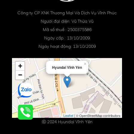
Công ty CP XNK Thương Mại Và Dịch Vụ Vĩnh Phúc
Người đại diện: Vũ Thừa Vũ
Mã số thuế : 2500375586
Ngày cấp : 13/10/2009
Ngày hoạt động: 13/10/2009
×
+
Hyundai Vĩnh Yên
−
Leaflet
| © OpenStreetMap contributors
ⓒ 2024 Hyundai Vĩnh Yên