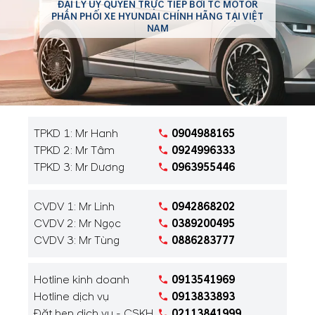
ĐẠI LÝ ỦY QUYỀN TRỰC TIẾP BỞI TC MOTOR
PHÂN PHỐI XE HYUNDAI CHÍNH HÃNG TẠI VIỆT
NAM
TPKD 1: Mr Hanh
0904988165
TPKD 2: Mr Tâm
0924996333
TPKD 3: Mr Dương
0963955446
CVDV 1: Mr Linh
0942868202
CVDV 2: Mr Ngọc
0389200495
CVDV 3: Mr Tùng
0886283777
Hotline kinh doanh
0913541969
Hotline dịch vụ
0913833893
Đặt hẹn dịch vụ - CSKH
02113841999