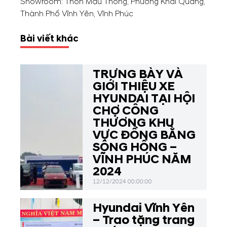
Showroom: Thôn Mậu Thông, Phường Khai Quang,
Thành Phố Vĩnh Yên, Vĩnh Phúc
Bài viết khác
TRƯNG BÀY VÀ
GIỚI THIỆU XE
HYUNDAI TẠI HỘI
CHỢ CÔNG
THƯƠNG KHU
VỰC ĐỒNG BẰNG
SÔNG HỒNG –
VĨNH PHÚC NĂM
2024
12/12/2024 00:00:00
Hyundai Vĩnh Yên
– Trao tặng trang