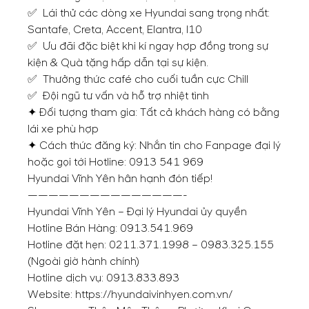
✅ Lái thử các dòng xe Hyundai sang trọng nhất:
Santafe, Creta, Accent, Elantra, I10
✅ Ưu đãi đặc biệt khi kí ngay hợp đồng trong sự
kiện & Quà tặng hấp dẫn tại sự kiện.
✅ Thưởng thức café cho cuối tuần cực Chill
✅ Đội ngũ tư vấn và hỗ trợ nhiệt tình
✦ Đối tượng tham gia: Tất cả khách hàng có bằng
lái xe phù hợp
✦ Cách thức đăng ký: Nhắn tin cho Fanpage đại lý
hoặc gọi tới Hotline:
0913 541 969
Hyundai Vĩnh Yên hân hạnh đón tiếp!
———————————————-
Hyundai Vĩnh Yên – Đại lý Hyundai ủy quyền
Hotline Bán Hàng:
0913.541.969
Hotline đặt hẹn:
0211.371.1998
–
0983.325.155
(Ngoài giờ hành chính)
Hotline dịch vụ:
0913.833.893
Website:
https://hyundaivinhyen.com.vn/