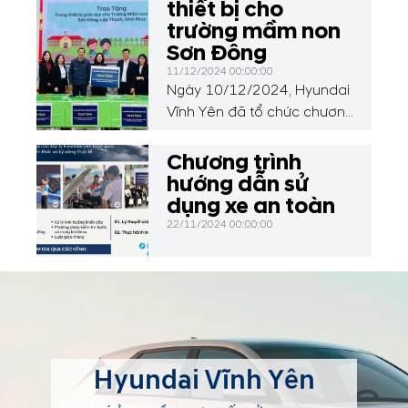
thiết bị cho
trường mầm non
Sơn Đông
11/12/2024 00:00:00
Ngày 10/12/2024, Hyundai
Vĩnh Yên đã tổ chức chương
trình thiện nguyện đặc biệt,
trao tặng 50 chiếc bàn học,
Chương trình
01 loa, 30 bộ đồ dùng học
hướng dẫn sử
liệu và đồ chơi cho các em
dụng xe an toàn
học sinh tại Trường Mầm
22/11/2024 00:00:00
non Sơn Đông, xã Sơn
Đông, huyện Lập Thạch, tỉnh
Vĩnh Phúc.
Hyundai Vĩnh Yên