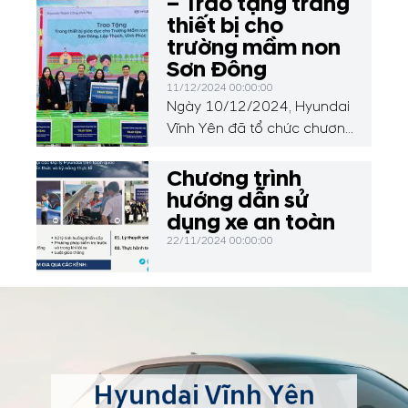
– Trao tặng trang
thiết bị cho
trường mầm non
Sơn Đông
11/12/2024 00:00:00
Ngày 10/12/2024, Hyundai
Vĩnh Yên đã tổ chức chương
trình thiện nguyện đặc biệt,
trao tặng 50 chiếc bàn học,
Chương trình
01 loa, 30 bộ đồ dùng học
hướng dẫn sử
liệu và đồ chơi cho các em
dụng xe an toàn
học sinh tại Trường Mầm
22/11/2024 00:00:00
non Sơn Đông, xã Sơn
Đông, huyện Lập Thạch, tỉnh
Vĩnh Phúc.
Hyundai Vĩnh Yên