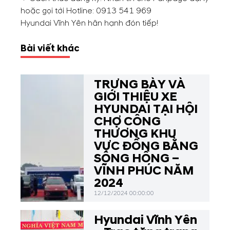
hoặc gọi tới Hotline:
0913 541 969
Hyundai Vĩnh Yên hân hạnh đón tiếp!
Bài viết khác
TRƯNG BÀY VÀ
GIỚI THIỆU XE
HYUNDAI TẠI HỘI
CHỢ CÔNG
THƯƠNG KHU
VỰC ĐỒNG BẰNG
SÔNG HỒNG –
VĨNH PHÚC NĂM
2024
12/12/2024 00:00:00
Hyundai Vĩnh Yên