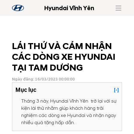
Hyundai Vĩnh Yên
LÁI THỬ VÀ CẢM NHẬN
CÁC DÒNG XE HYUNDAI
TẠI TAM DƯƠNG
Ngày đăng: 16/03/2023 00:00:00
Mục lục
[-]
Tháng 3 này, Hyundai Vĩnh Yên trở lại với sự
kiện lái thử nhằm giúp khách hàng trải
nghiệm các dòng xe Hyundai và nhận ngay
nhiều quà tặng hấp dẫn.