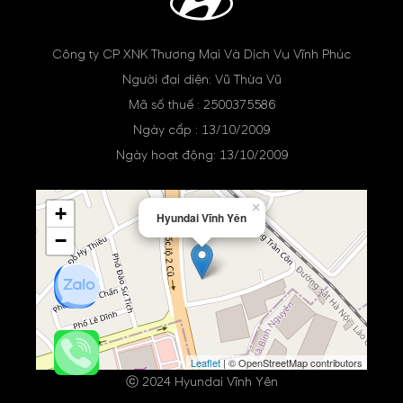
Công ty CP XNK Thương Mại Và Dịch Vụ Vĩnh Phúc
Người đại diện: Vũ Thừa Vũ
Mã số thuế : 2500375586
Ngày cấp : 13/10/2009
Ngày hoạt động: 13/10/2009
×
+
Hyundai Vĩnh Yên
−
Leaflet
| © OpenStreetMap contributors
ⓒ 2024 Hyundai Vĩnh Yên