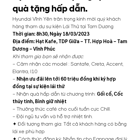
quà tặng hấp dẫn.
Hyundai Vĩnh Yên trân trọng kính mời quý khách
hàng tham dự sự kiện Lái Thử tại Tam Dương
Thời gian: 8h30, Ngày 18/03/2023
Địa điểm: Hạt Kafe, TDP Giữa – TT. Hợp Hoà – Tam
Dương – Vĩnh Phúc
Khi tham gia bạn sẽ nhận được
:
– Cảm nhận các model : Santafe, Creta, Accent,
Elantra, I10
–
Nhận ưu đãi lên tới 60 triệu đồng khi ký hợp
đồng tại sự kiện lái thử
– Nhận quà hấp dẫn từ chương trình:
Gối cổ, Cốc
thủy tinh, Bình giữ nhiệt
– Thưởng thức café cho cuối tuần cực Chill.
– Đội ngũ tư vấn và hỗ trợ nhiệt tình.
✦ Đối tượng tham gia: Tất cả khách hàng có bằng
lái xe phù hợp
✦ Cách thức đăng ký: Nhắn tin cho Fanpage đại lý