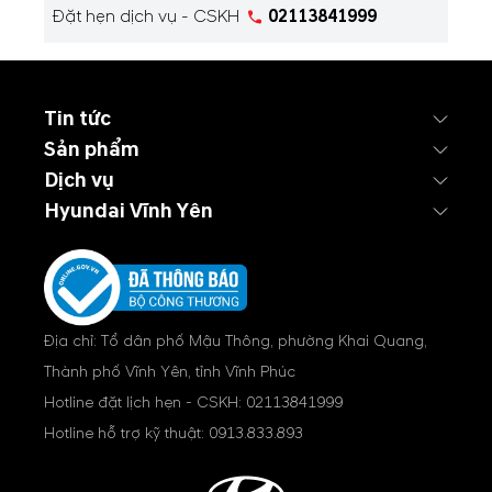
Đặt hẹn dịch vụ - CSKH
02113841999
Tin tức
Sản phẩm
Dịch vụ
Hyundai Vĩnh Yên
Địa chỉ: Tổ dân phố Mậu Thông, phường Khai Quang,
Thành phố Vĩnh Yên, tỉnh Vĩnh Phúc
Hotline đặt lịch hẹn - CSKH:
02113841999
Hotline hỗ trợ kỹ thuật:
0913.833.893