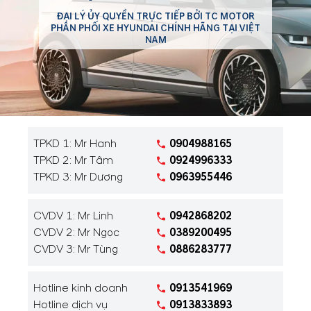
ĐẠI LÝ ỦY QUYỀN TRỰC TIẾP BỞI TC MOTOR
PHÂN PHỐI XE HYUNDAI CHÍNH HÃNG TẠI VIỆT
NAM
TPKD 1: Mr Hanh
0904988165
TPKD 2: Mr Tâm
0924996333
TPKD 3: Mr Dương
0963955446
CVDV 1: Mr Linh
0942868202
CVDV 2: Mr Ngọc
0389200495
CVDV 3: Mr Tùng
0886283777
Hotline kinh doanh
0913541969
Hotline dịch vụ
0913833893