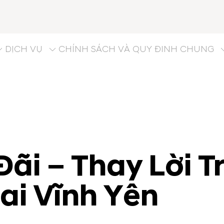
DỊCH VỤ
CHÍNH SÁCH VÀ QUY ĐINH CHUNG
ãi – Thay Lời T
ai Vĩnh Yên