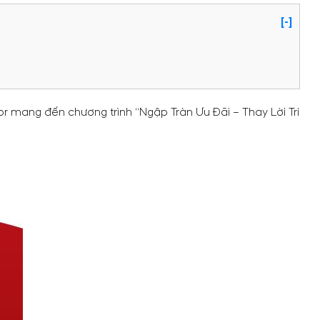
[-]
r mang đến chương trình “Ngập Tràn Ưu Đãi – Thay Lời Tri