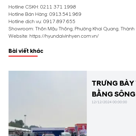
Hotline CSKH:
0211 371 1998
Hotline Bán Hàng:
0913.541.969
Hotline dịch vụ:
0917.897.655
Showroom: Thôn Mậu Thông, Phường Khai Quang, Thành P
Website: https://hyundaivinhyen.com.vn/
Bài viết khác
TRƯNG BÀY 
BẰNG SÔNG 
12/12/2024 00:00:00