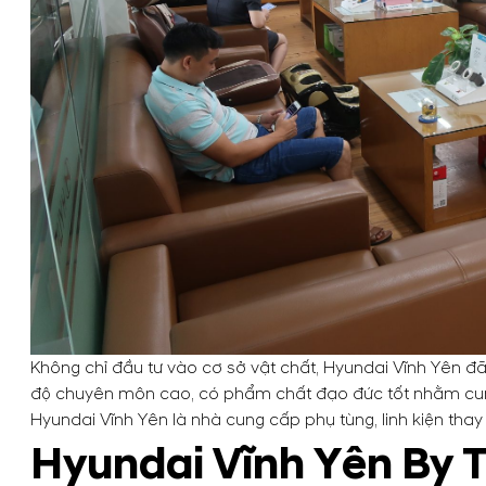
Không chỉ đầu tư vào cơ sở vật chất, Hyundai Vĩnh Yên đ
độ chuyên môn cao, có phẩm chất đạo đức tốt nhằm cung
Hyundai Vĩnh Yên là nhà cung cấp phụ tùng, linh kiện tha
Hyundai Vĩnh Yên By 