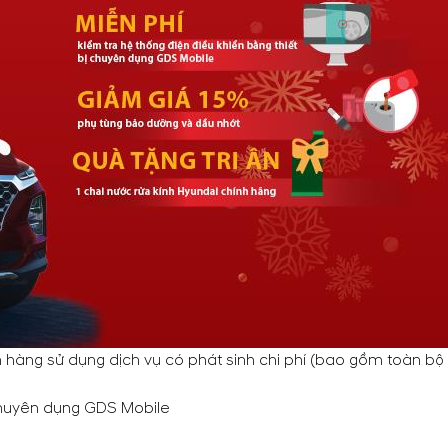
ng sử dụng dịch vụ có phát sinh chi phí (bao gồm toàn bộ xe
 chuyên dụng GDS Mobile