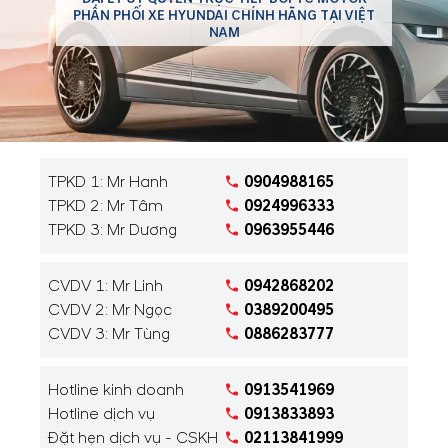
PHÂN PHỐI XE HYUNDAI CHÍNH HÃNG TẠI VIỆT
NAM
TPKD 1: Mr Hanh
0904988165
TPKD 2: Mr Tâm
0924996333
TPKD 3: Mr Dương
0963955446
CVDV 1: Mr Linh
0942868202
CVDV 2: Mr Ngọc
0389200495
CVDV 3: Mr Tùng
0886283777
Hotline kinh doanh
0913541969
Hotline dịch vụ
0913833893
Đặt hẹn dịch vụ - CSKH
02113841999