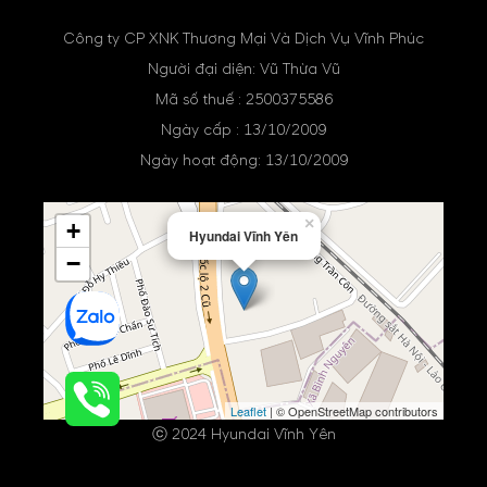
Công ty CP XNK Thương Mại Và Dịch Vụ Vĩnh Phúc
Người đại diện: Vũ Thừa Vũ
Mã số thuế : 2500375586
Ngày cấp : 13/10/2009
Ngày hoạt động: 13/10/2009
×
+
Hyundai Vĩnh Yên
−
Leaflet
| © OpenStreetMap contributors
ⓒ 2024 Hyundai Vĩnh Yên