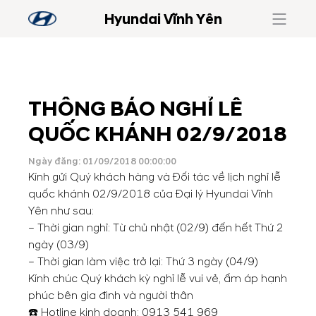
Hyundai Vĩnh Yên
THÔNG BÁO NGHỈ LỄ
QUỐC KHÁNH 02/9/2018
Ngày đăng: 01/09/2018 00:00:00
Kính gửi Quý khách hàng và Đối tác về lịch nghỉ lễ
quốc khánh 02/9/2018 của Đại lý Hyundai Vĩnh
Yên như sau:
– Thời gian nghỉ: Từ chủ nhật (02/9) đến hết Thứ 2
ngày (03/9)
– Thời gian làm việc trở lại: Thứ 3 ngày (04/9)
Kính chúc Quý khách kỳ nghỉ lễ vui vẻ, ấm áp hạnh
phúc bên gia đình và người thân
☎️ Hotline kinh doanh:
0913 541 969