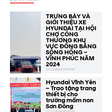
TRƯNG BÀY VÀ
GIỚI THIỆU XE
HYUNDAI TẠI HỘI
CHỢ CÔNG
THƯƠNG KHU
VỰC ĐỒNG BẰNG
SÔNG HỒNG –
VĨNH PHÚC NĂM
2024
12/12/2024 00:00:00
Hyundai Vĩnh Yên
– Trao tặng trang
thiết bị cho
trường mầm non
Sơn Đông
11/12/2024 00:00:00