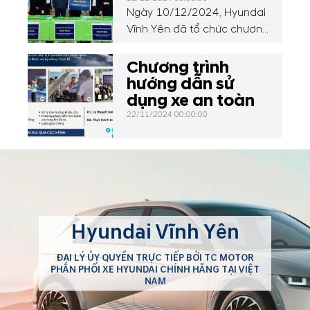
Ngày 10/12/2024, Hyundai
Vĩnh Yên đã tổ chức chương
trình thiện nguyện đặc biệt,
trao tặng 50 chiếc bàn học,
Chương trình
01 loa, 30 bộ đồ dùng học
hướng dẫn sử
liệu và đồ chơi cho các em
dụng xe an toàn
học sinh tại Trường Mầm
22/11/2024 00:00:00
non Sơn Đông, xã Sơn
Đông, huyện Lập Thạch, tỉnh
Vĩnh Phúc.
Hyundai Vĩnh Yên
ĐẠI LÝ ỦY QUYỀN TRỰC TIẾP BỞI TC MOTOR
PHÂN PHỐI XE HYUNDAI CHÍNH HÃNG TẠI VIỆT
NAM