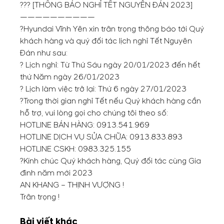
?️?️? [THÔNG BÁO NGHỈ TẾT NGUYÊN ĐÁN 2023]
——————————
?Hyundai Vĩnh Yên xin trân trọng thông báo tới Quý
khách hàng và quý đối tác lịch nghỉ Tết Nguyên
Đán như sau:
? Lịch nghỉ: Từ Thứ Sáu ngày 20/01/2023 đến hết
thứ Năm ngày 26/01/2023
? Lịch làm việc trở lại: Thứ 6 ngày 27/01/2023
?Trong thời gian nghỉ Tết nếu Quý khách hàng cần
hỗ trợ, vui lòng gọi cho chúng tôi theo số:
HOTLINE BÁN HÀNG:
0913.541.969
HOTLINE DỊCH VỤ SỬA CHỮA:
0913.833.893
HOTLINE CSKH:
0983.325.155
?Kính chúc Quý khách hàng, Quý đối tác cùng Gia
đình năm mới 2023
AN KHANG – THỊNH VƯỢNG !
Trân trọng !
Bài viết khác