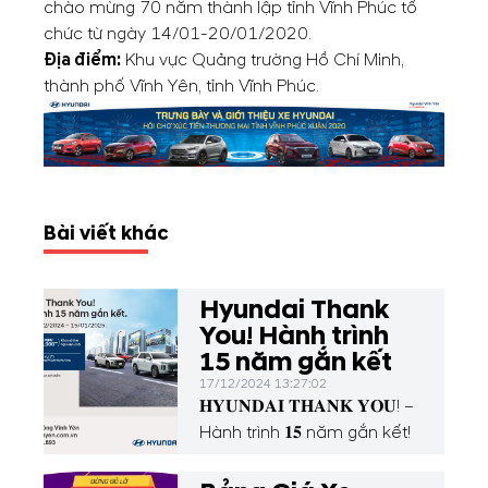
chào mừng 70 năm thành lập tỉnh Vĩnh Phúc tổ
chức từ ngày 14/01-20/01/2020.
Địa điểm:
Khu vực Quảng trường Hồ Chí Minh,
thành phố Vĩnh Yên, tỉnh Vĩnh Phúc.
Bài viết khác
Hyundai Thank
You! Hành trình
15 năm gắn kết
17/12/2024 13:27:02
𝐇𝐘𝐔𝐍𝐃𝐀𝐈 𝐓𝐇𝐀𝐍𝐊 𝐘𝐎𝐔! –
Hành trình 𝟏𝟓 năm gắn kết!