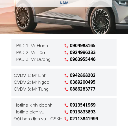
NAM
TPKD 1: Mr Hanh
0904988165
TPKD 2: Mr Tâm
0924996333
TPKD 3: Mr Dương
0963955446
CVDV 1: Mr Linh
0942868202
CVDV 2: Mr Ngọc
0389200495
CVDV 3: Mr Tùng
0886283777
Hotline kinh doanh
0913541969
Hotline dịch vụ
0913833893
Đặt hẹn dịch vụ - CSKH
02113841999