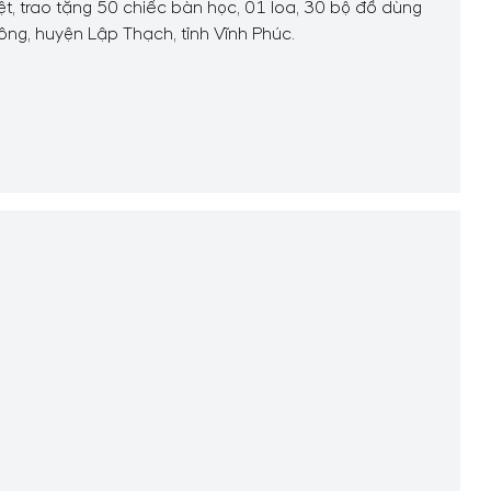
t, trao tặng 50 chiếc bàn học, 01 loa, 30 bộ đồ dùng
ng, huyện Lập Thạch, tỉnh Vĩnh Phúc.