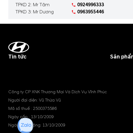
TPKD 2: Mr Tâm
0924996333
TPKD 3: Mr Dương
0963955446
Tin tức
Sản phẩ
Công ty CP XNK Thương Mại Và Dịch Vụ Vĩnh Phúc
Người đại diện: Vũ Thừa Vũ
Mã số thuế : 2500375586
Ngày cấp : 13/10/2009
Ngày hoạt động: 13/10/2009