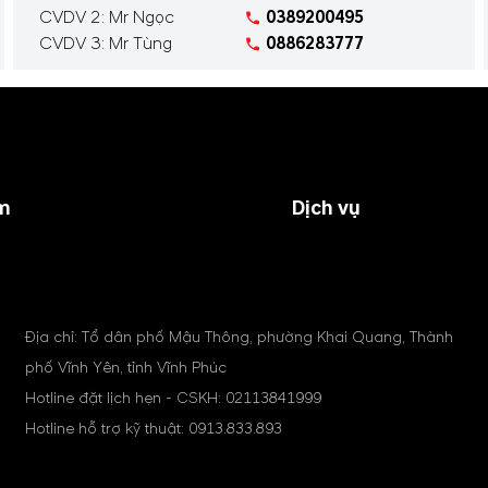
CVDV 2: Mr Ngọc
0389200495
CVDV 3: Mr Tùng
0886283777
m
Dịch vụ
Địa chỉ: Tổ dân phố Mậu Thông, phường Khai Quang, Thành
phố Vĩnh Yên, tỉnh Vĩnh Phúc
Hotline đặt lịch hẹn - CSKH:
02113841999
Hotline hỗ trợ kỹ thuật:
0913.833.893