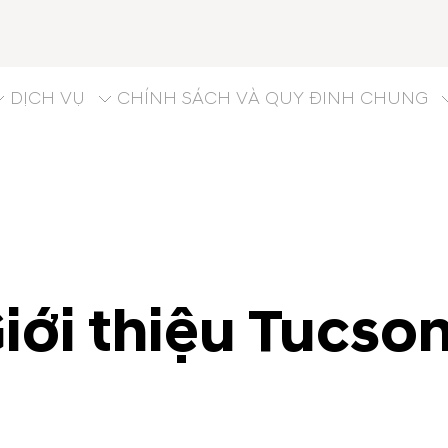
DỊCH VỤ
CHÍNH SÁCH VÀ QUY ĐINH CHUNG
iới thiệu Tucson