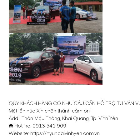
QÚY KHÁCH HÀNG CÓ NHU CẦU CẦN HỖ TRỢ TƯ VẤN VUI
Một lần nữa Xin chân thành cảm ơn!
Add : Thôn Mậu Thông, Khai Quang, Tp. Vĩnh Yên
☎️ Hotline:
0913 541 969
Website:
https://hyundaivinhyen.com.vn