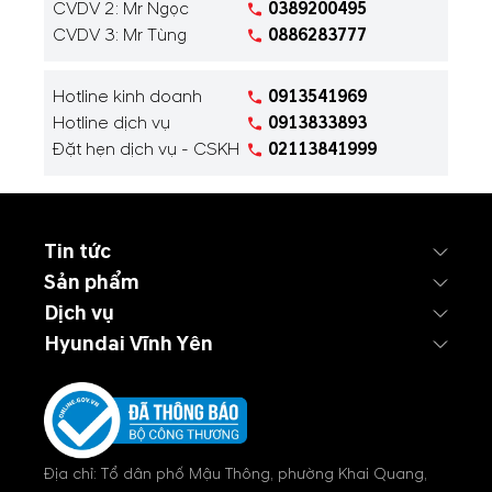
CVDV 2: Mr Ngọc
0389200495
CVDV 3: Mr Tùng
0886283777
Hotline kinh doanh
0913541969
Hotline dịch vụ
0913833893
Đặt hẹn dịch vụ - CSKH
02113841999
Tin tức
Sản phẩm
Dịch vụ
Hyundai Vĩnh Yên
Địa chỉ: Tổ dân phố Mậu Thông, phường Khai Quang,