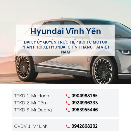
Vĩnh Phúc.
Hyundai Vĩnh Yên
ĐẠI LÝ ỦY QUYỀN TRỰC TIẾP BỞI TC MOTOR
PHÂN PHỐI XE HYUNDAI CHÍNH HÃNG TẠI VIỆT
NAM
TPKD 1: Mr Hanh
0904988165
TPKD 2: Mr Tâm
0924996333
TPKD 3: Mr Dương
0963955446
CVDV 1: Mr Linh
0942868202