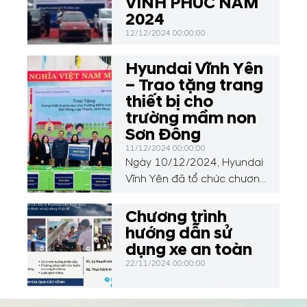
VĨNH PHÚC NĂM
2024
12/12/2024 00:00:00
Hyundai Vĩnh Yên
– Trao tặng trang
thiết bị cho
trường mầm non
Sơn Đông
11/12/2024 00:00:00
Ngày 10/12/2024, Hyundai
Vĩnh Yên đã tổ chức chương
trình thiện nguyện đặc biệt,
trao tặng 50 chiếc bàn học,
Chương trình
01 loa, 30 bộ đồ dùng học
hướng dẫn sử
liệu và đồ chơi cho các em
dụng xe an toàn
học sinh tại Trường Mầm
22/11/2024 00:00:00
non Sơn Đông, xã Sơn
Đông, huyện Lập Thạch, tỉnh