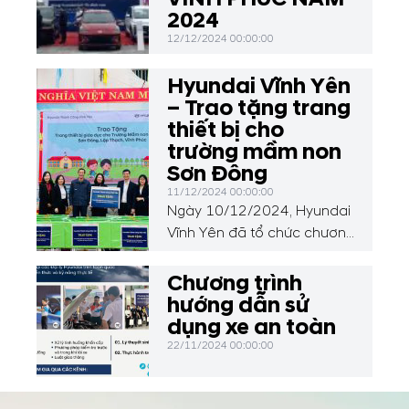
2024
12/12/2024 00:00:00
Hyundai Vĩnh Yên
– Trao tặng trang
thiết bị cho
trường mầm non
Sơn Đông
11/12/2024 00:00:00
Ngày 10/12/2024, Hyundai
Vĩnh Yên đã tổ chức chương
trình thiện nguyện đặc biệt,
trao tặng 50 chiếc bàn học,
Chương trình
01 loa, 30 bộ đồ dùng học
hướng dẫn sử
liệu và đồ chơi cho các em
dụng xe an toàn
học sinh tại Trường Mầm
22/11/2024 00:00:00
non Sơn Đông, xã Sơn
Đông, huyện Lập Thạch, tỉnh
Vĩnh Phúc.