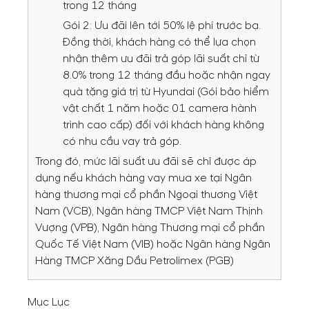
trong 12 tháng
Gói 2: Ưu đãi lên tới 50% lệ phí trước bạ.
Đồng thời, khách hàng có thể lựa chọn
nhận thêm ưu đãi trả góp lãi suất chỉ từ
8.0% trong 12 tháng đầu hoặc nhận ngay
quà tặng giá trị từ Hyundai (Gói bảo hiểm
vật chất 1 năm hoặc 01 camera hành
trình cao cấp) đối với khách hàng không
có nhu cầu vay trả góp.
Trong đó, mức lãi suất ưu đãi sẽ chỉ được áp
dụng nếu khách hàng vay mua xe tại Ngân
hàng thương mại cổ phần Ngoại thương Việt
Nam (VCB), Ngân hàng TMCP Việt Nam Thịnh
Vượng (VPB), Ngân hàng Thương mại cổ phần
Quốc Tế Việt Nam (VIB) hoặc Ngân hàng Ngân
Hàng TMCP Xăng Dầu Petrolimex (PGB)
Mục Lục