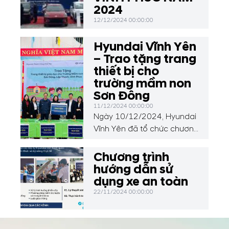
2024
12/12/2024 00:00:00
Hyundai Vĩnh Yên
– Trao tặng trang
thiết bị cho
trường mầm non
Sơn Đông
11/12/2024 00:00:00
Ngày 10/12/2024, Hyundai
Vĩnh Yên đã tổ chức chương
trình thiện nguyện đặc biệt,
trao tặng 50 chiếc bàn học,
Chương trình
01 loa, 30 bộ đồ dùng học
hướng dẫn sử
liệu và đồ chơi cho các em
dụng xe an toàn
học sinh tại Trường Mầm
22/11/2024 00:00:00
non Sơn Đông, xã Sơn
Đông, huyện Lập Thạch, tỉnh
Vĩnh Phúc.