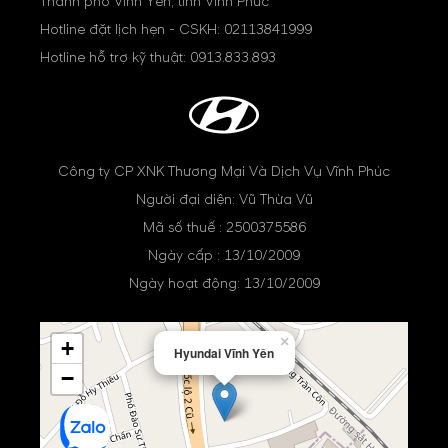
Thành phố Vĩnh Yên, tỉnh Vĩnh Phúc
Hotline đặt lịch hẹn - CSKH:
02113841999
Hotline hỗ trợ kỹ thuật:
0913.833.893
Công ty CP XNK Thương Mại Và Dịch Vụ Vĩnh Phúc
Người đại diện: Vũ Thừa Vũ
Mã số thuế : 2500375586
Ngày cấp : 13/10/2009
Ngày hoạt động: 13/10/2009
×
+
Hyundai Vĩnh Yên
−