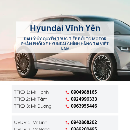
Hyundai Vĩnh Yên
ĐẠI LÝ ỦY QUYỀN TRỰC TIẾP BỞI TC MOTOR
PHÂN PHỐI XE HYUNDAI CHÍNH HÃNG TẠI VIỆT
NAM
TPKD 1: Mr Hanh
0904988165
TPKD 2: Mr Tâm
0924996333
TPKD 3: Mr Dương
0963955446
CVDV 1: Mr Linh
0942868202
CVDV 2: Mr Ngọc
0389200495