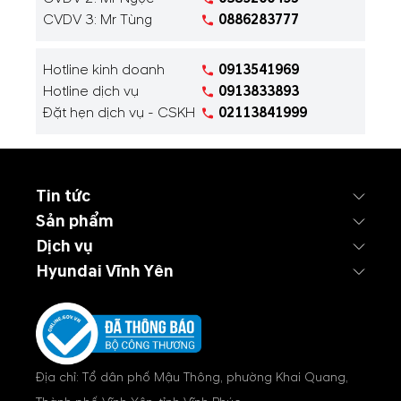
CVDV 3: Mr Tùng
0886283777
Hotline kinh doanh
0913541969
Hotline dịch vụ
0913833893
Đặt hẹn dịch vụ - CSKH
02113841999
Tin tức
Sản phẩm
Dịch vụ
Hyundai Vĩnh Yên
Địa chỉ: Tổ dân phố Mậu Thông, phường Khai Quang,