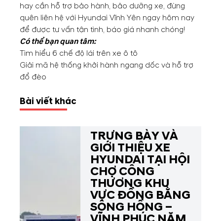
hay cần hỗ trợ bảo hành, bảo dưỡng xe, đừng
quên liên hệ với Hyundai Vĩnh Yên ngay hôm nay
để được tư vấn tận tình, báo giá nhanh chóng!
Có thể bạn quan tâm:
Tìm hiểu 6 chế độ lái trên xe ô tô
Giải mã hệ thống khởi hành ngang dốc và hỗ trợ
đổ đèo
Bài viết khác
TRƯNG BÀY VÀ
GIỚI THIỆU XE
HYUNDAI TẠI HỘI
CHỢ CÔNG
THƯƠNG KHU
VỰC ĐỒNG BẰNG
SÔNG HỒNG –
VĨNH PHÚC NĂM