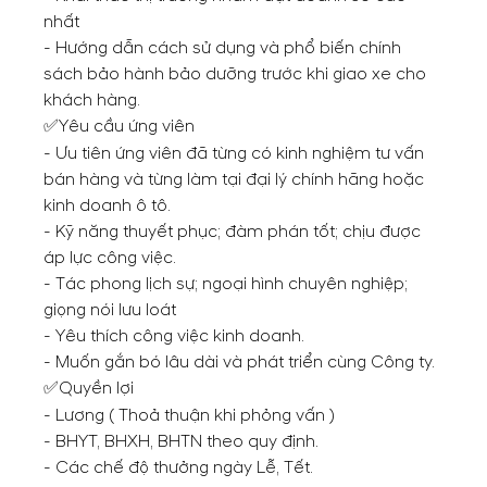
nhất
- Hướng dẫn cách sử dụng và phổ biến chính
sách bảo hành bảo dưỡng trước khi giao xe cho
khách hàng.
Yêu cầu ứng viên
✅
- Ưu tiên ứng viên đã từng có kinh nghiệm tư vấn
bán hàng và từng làm tại đại lý chính hãng hoặc
kinh doanh ô tô.
- Kỹ năng thuyết phục; đàm phán tốt; chịu được
áp lực công việc.
- Tác phong lịch sự; ngoại hình chuyên nghiệp;
giọng nói lưu loát
- Yêu thích công việc kinh doanh.
- Muốn gắn bó lâu dài và phát triển cùng Công ty.
Quyền lợi
✅
- Lương ( Thoả thuận khi phỏng vấn )
- BHYT, BHXH, BHTN theo quy định.
- Các chế độ thưởng ngày Lễ, Tết.