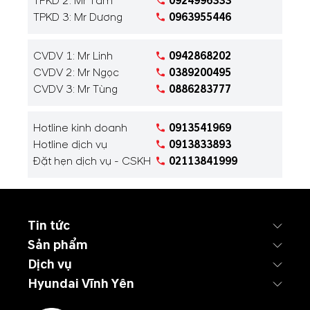
TPKD 2: Mr Tâm
0924996333
TPKD 3: Mr Dương
0963955446
CVDV 1: Mr Linh
0942868202
CVDV 2: Mr Ngọc
0389200495
CVDV 3: Mr Tùng
0886283777
Hotline kinh doanh
0913541969
Hotline dịch vụ
0913833893
Đặt hẹn dịch vụ - CSKH
02113841999
Tin tức
Sản phẩm
Dịch vụ
Hyundai Vĩnh Yên