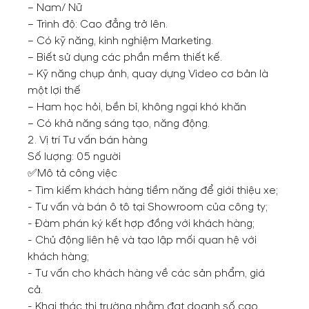
– Nam/ Nữ
– Trình độ: Cao đẳng trở lên.
– Có kỹ năng, kinh nghiệm Marketing.
– Biết sử dụng các phần mềm thiết kế.
– Kỹ năng chụp ảnh, quay dựng Video cơ bản là
một lợi thế
– Ham học hỏi, bền bỉ, không ngại khó khăn
– Có khả năng sáng tạo, năng động.
2. Vị trí Tư vấn bán hàng
Số lượng: 05 người
Mô tả công việc
✅
- Tìm kiếm khách hàng tiềm năng để giới thiệu xe;
- Tư vấn và bán ô tô tại Showroom của công ty;
- Đàm phán ký kết hợp đồng với khách hàng;
- Chủ động liên hệ và tạo lập mối quan hệ với
khách hàng;
- Tư vấn cho khách hàng về các sản phẩm, giá
cả.
- Khai thác thị trường nhằm đạt doanh số cao