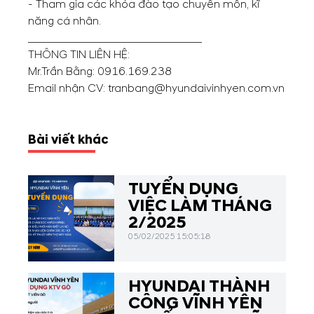
- Tham gia các khóa đào tạo chuyên môn, kĩ
năng cá nhân.
_______________________________
THÔNG TIN LIÊN HỆ:
Mr.Trần Bằng:
0916.169.238
Email nhận CV: tranbang@hyundaivinhyen.com.vn
Bài viết khác
TUYỂN DỤNG
VIỆC LÀM THÁNG
2/2025
05/02/2025 15:05:18
HYUNDAI THÀNH
CÔNG VĨNH YÊN