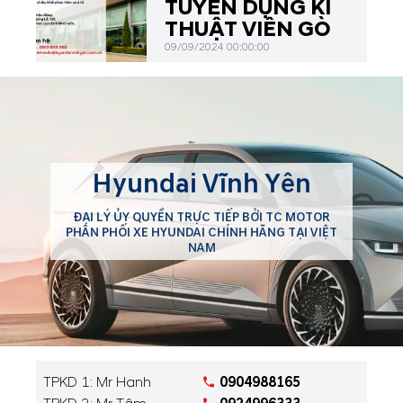
TUYỂN DỤNG KĨ
THUẬT VIÊN GÒ
09/09/2024 00:00:00
Hyundai Vĩnh Yên
ĐẠI LÝ ỦY QUYỀN TRỰC TIẾP BỞI TC MOTOR
PHÂN PHỐI XE HYUNDAI CHÍNH HÃNG TẠI VIỆT
NAM
TPKD 1: Mr Hanh
0904988165