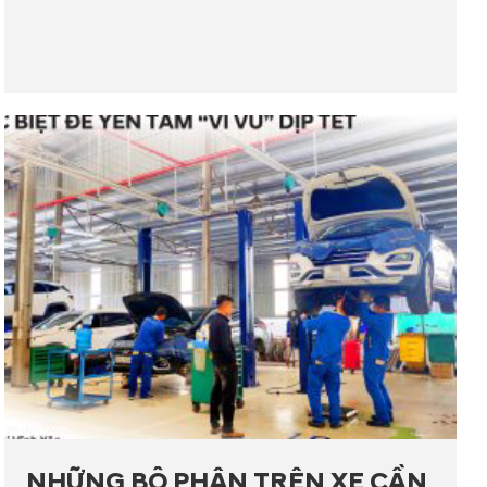
NHỮNG BỘ PHẬN TRÊN XE CẦN