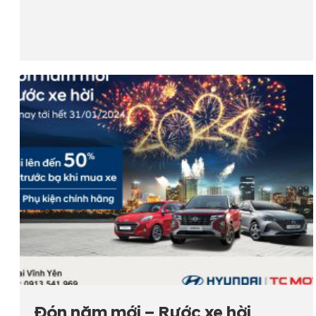
Đón năm mới – Rước xe hời