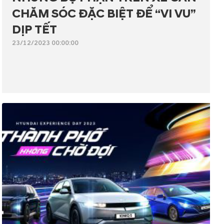
CHĂM SÓC ĐẶC BIỆT ĐỂ “VI VU”
DỊP TẾT
23/12/2023 00:00:00