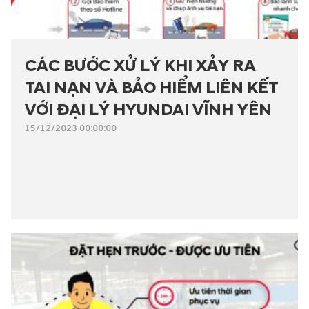
CÁC BƯỚC XỬ LÝ KHI XẢY RA
TAI NẠN VÀ BẢO HIỂM LIÊN KẾT
VỚI ĐẠI LÝ HYUNDAI VĨNH YÊN
15/12/2023 00:00:00